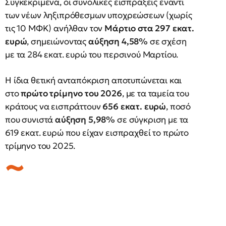
Συγκεκριμένα, οι συνολικές εισπράξεις έναντι
των νέων ληξιπρόθεσμων υποχρεώσεων (χωρίς
τις 10 ΜΦΚ) ανήλθαν τον
Μάρτιο στα 297 εκατ.
ευρώ
, σημειώνοντας
αύξηση 4,58%
σε σχέση
με τα 284 εκατ. ευρώ του περσινού Μαρτίου.
Η ίδια θετική ανταπόκριση αποτυπώνεται και
στο
πρώτο τρίμηνο του 2026
, με τα ταμεία του
κράτους να εισπράττουν
656 εκατ. ευρώ
, ποσό
που συνιστά
αύξηση 5,98%
σε σύγκριση με τα
619 εκατ. ευρώ που είχαν εισπραχθεί το πρώτο
τρίμηνο του 2025.