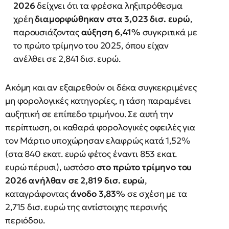
2026
δείχνει ότι τα φρέσκα ληξιπρόθεσμα
χρέη
διαμορφώθηκαν στα 3,023 δισ. ευρώ
,
παρουσιάζοντας
αύξηση 6,41%
συγκριτικά με
το πρώτο τρίμηνο του 2025, όπου είχαν
ανέλθει σε 2,841 δισ. ευρώ.
Ακόμη και αν εξαιρεθούν οι δέκα συγκεκριμένες
μη φορολογικές κατηγορίες, η τάση παραμένει
αυξητική σε επίπεδο τριμήνου. Σε αυτή την
περίπτωση, οι καθαρά φορολογικές οφειλές για
τον Μάρτιο υποχώρησαν ελαφρώς κατά 1,52%
(στα 840 εκατ. ευρώ φέτος έναντι 853 εκατ.
ευρώ πέρυσι), ωστόσο
στο πρώτο τρίμηνο του
2026 ανήλθαν σε 2,819 δισ. ευρώ
,
καταγράφοντας
άνοδο 3,83%
σε σχέση με τα
2,715 δισ. ευρώ της αντίστοιχης περσινής
περιόδου.