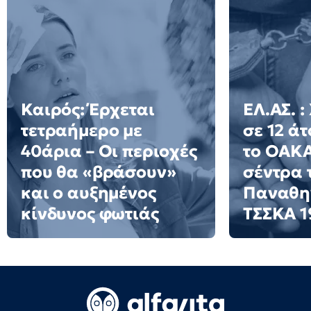
Καιρός: Έρχεται
ΕΛ.ΑΣ. :
τετραήμερο με
σε 12 ά
40άρια – Οι περιοχές
το ΟΑΚΑ
που θα «βράσουν»
σέντρα 
και ο αυξημένος
Παναθην
κίνδυνος φωτιάς
ΤΣΣΚΑ 1