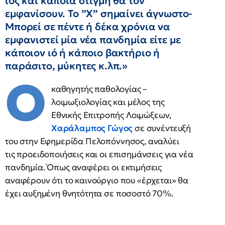
ιός και κάποια στιγμή θα τον
εμφανίσουν. Το ”Χ” σημαίνει άγνωστο-
Μπορεί σε πέντε ή δέκα χρόνια να
εμφανιστεί μία νέα πανδημία είτε με
κάποιον ιό ή κάποιο βακτήριο ή
παράσιτο, μύκητες κ.λπ.»
O
καθηγητής παθολογίας –
λοιμωξιολογίας και μέλος της
Εθνικής Επιτροπής Λοιμώξεων,
Χαράλαμπος Γώγος
σε συνέντευξή
του στην Εφημερίδα Πελοπόννησος, αναλύει
τις προειδοποιήσεις και οι επισημάνσεις για νέα
πανδημία. Όπως αναφέρει οι εκτιμήσεις
αναφέρουν ότι το καινούργιο που «έρχεται» θα
έχει αυξημένη θνητότητα σε ποσοστό 70%.