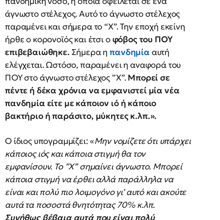
πανδημική νόσο, η οποία οφείλεται σε ένα
άγνωστο στέλεχος. Αυτό το άγνωστο στέλεχος
παραμένει και σήμερα το “Χ”. Την εποχή εκείνη
ήρθε ο κορονοϊός και έτσι ο
φόβος του ΠΟΥ
επιβεβαιώθηκε.
Σήμερα η
πανδημία
αυτή
ελέγχεται. Ωστόσο, παραμένει η αναφορά του
ΠΟΥ στο άγνωστο στέλεχος ”Χ”.
Μπορεί σε
πέντε ή δέκα χρόνια να εμφανιστεί μία νέα
πανδημία είτε με κάποιον ιό ή κάποιο
βακτήριο ή παράσιτο, μύκητες κ.λπ.».
Ο ίδιος υπογραμμίζει: «
Μην νομίζετε ότι υπάρχει
κάποιος ιός και κάποια στιγμή θα τον
εμφανίσουν. Το ”Χ” σημαίνει άγνωστο. Μπορεί
κάποια στιγμή να έρθει αλλά παράλληλα να
είναι και πολύ πιο λοιμογόνο γι’ αυτό και ακούτε
αυτά τα ποσοστά θνητότητας 70% κ.λπ.
Συνήθως βέβαια αυτά που είναι πολύ