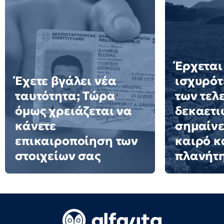
Έρχεται
Έχετε βγάλει νέα
ισχυρότ
ταυτότητα; Τώρα
των τελ
όμως χρειάζεται να
δεκαετιώ
κάνετε
σημαίνε
επικαιροποίηση των
καιρό κ
στοιχείων σας
πλανήτ