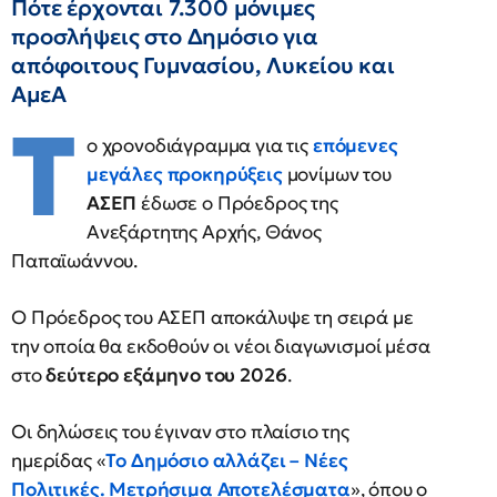
Πότε έρχονται 7.300 μόνιμες
προσλήψεις στο Δημόσιο για
απόφοιτους Γυμνασίου, Λυκείου και
ΑμεΑ
Τ
ο χρονοδιάγραμμα για τις
επόμενες
μεγάλες προκηρύξεις
μονίμων του
ΑΣΕΠ
έδωσε ο Πρόεδρος της
Ανεξάρτητης Αρχής, Θάνος
Παπαϊωάννου.
Ο Πρόεδρος του ΑΣΕΠ αποκάλυψε τη σειρά με
την οποία θα εκδοθούν οι νέοι διαγωνισμοί μέσα
στο
δεύτερο εξάμηνο του 2026
.
Οι δηλώσεις του έγιναν στο πλαίσιο της
ημερίδας «
Το Δημόσιο αλλάζει – Νέες
Πολιτικές. Μετρήσιμα Αποτελέσματα
», όπου ο