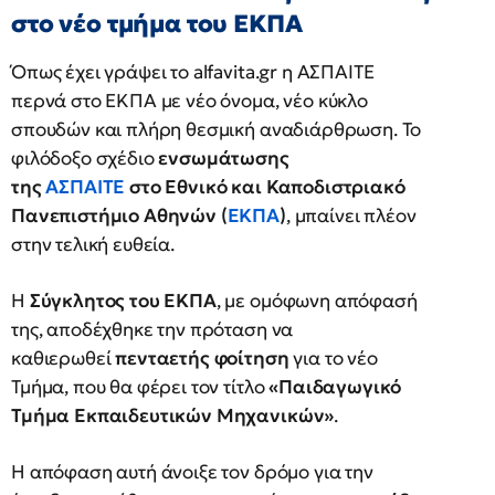
στο νέο τμήμα του ΕΚΠΑ
Όπως έχει γράψει το alfavita.gr η ΑΣΠΑΙΤΕ
περνά στο ΕΚΠΑ με νέο όνομα, νέο κύκλο
σπουδών και πλήρη θεσμική αναδιάρθρωση. Το
φιλόδοξο σχέδιο
ενσωμάτωσης
της
ΑΣΠΑΙΤΕ
στο Εθνικό και Καποδιστριακό
Πανεπιστήμιο Αθηνών (
ΕΚΠΑ
)
, μπαίνει πλέον
στην τελική ευθεία.
Η
Σύγκλητος του ΕΚΠΑ
, με ομόφωνη απόφασή
της, αποδέχθηκε την πρόταση να
καθιερωθεί
πενταετής φοίτηση
για το νέο
Τμήμα, που θα φέρει τον τίτλο
«Παιδαγωγικό
Τμήμα Εκπαιδευτικών Μηχανικών»
.
Η απόφαση αυτή άνοιξε τον δρόμο για την