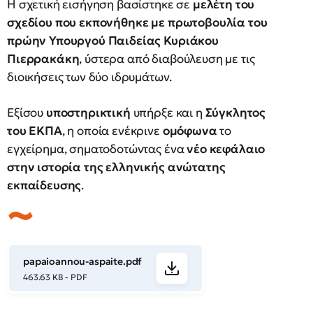
Η σχετική εισήγηση βασίστηκε σε
μελέτη του
σχεδίου που εκπονήθηκε με πρωτοβουλία του
πρώην Υπουργού Παιδείας Κυριάκου
Πιερρακάκη
, ύστερα από διαβούλευση με τις
διοικήσεις των δύο ιδρυμάτων.
Εξίσου
υποστηρικτική
υπήρξε και η
Σύγκλητος
του ΕΚΠΑ
, η οποία ενέκρινε
ομόφωνα
το
εγχείρημα, σηματοδοτώντας ένα
νέο κεφάλαιο
στην ιστορία της ελληνικής ανώτατης
εκπαίδευσης
.
papaioannou-aspaite.pdf
463.63 KB - PDF