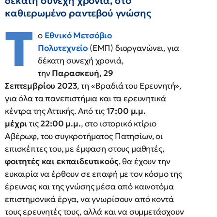
δέκατη συνεχή χρονιά, στο
καθιερωμένο ραντεβού γνώσης
Τ
ο
Εθνικό Μετσόβιο
Πολυτεχνείο
(ΕΜΠ) διοργανώνει, για
δέκατη συνεχή χρονιά,
την
Παρασκευή, 29
Σεπτεμβρίου
2023
, τη «Βραδιά του Ερευνητή»,
για όλα τα πανεπιστήμια και τα ερευνητικά
κέντρα της Αττικής. Από τις
17:00 μ.μ.
μέχρι
τις
22:00 μ.μ.
, στο ιστορικό κτίριο
Αβέρωφ, του συγκροτήματος Πατησίων, οι
επισκέπτες του, με έμφαση στους μαθητές,
φοιτητές και εκπαιδευτικούς
, θα έχουν την
ευκαιρία να έρθουν σε επαφή με τον κόσμο της
έρευνας και της γνώσης μέσα από καινοτόμα
επιστημονικά έργα, να γνωρίσουν από κοντά
τους ερευνητές τους, αλλά και να συμμετάσχουν