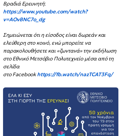
Βραδιά Ερευνητή
:
https://www.youtube.com/watch?
v=AOvBNC7o_dg
Σημειώνεται ότι η είσοδος είναι δωρεάν και
ελεύθερη στο κοινό, ενώ μπορείτε να
παρακολουθήσετε και «ζωντανά» την εκδήλωση
στο Εθνικό Μετσόβιο Πολυτεχνείο μέσα από τη
σελίδα
στο Facebook
https://fb.watch/nazTCAT3Fq/