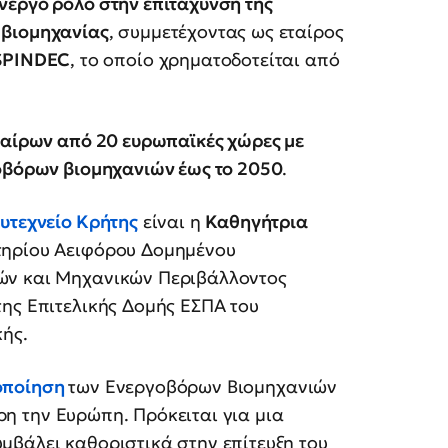
νεργό ρόλο στην επιτάχυνση της
 βιομηχανίας
, συμμετέχοντας ως εταίρος
SPINDEC
, το οποίο χρηματοδοτείται από
ταίρων από 20 ευρωπαϊκές χώρες με
γοβόρων βιομηχανιών έως το 2050
.
υτεχνείο Κρήτης
είναι η
Καθηγήτρια
τηρίου Αειφόρου Δομημένου
ών και Μηχανικών Περιβάλλοντος
της Επιτελικής Δομής ΕΣΠΑ του
κής.
ποίηση
των Ενεργοβόρων Βιομηχανιών
ηρη την Ευρώπη. Πρόκειται για μια
μβάλει καθοριστικά στην επίτευξη του