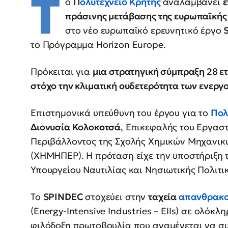
Τ
ο
Π
ολυτεχνείο Κρήτης
αναλαμβάνει
ε
πράσινης μετάβασης της ευρωπαϊκής
στο νέο ευρωπαϊκό ερευνητικό έργο
το Πρόγραμμα Horizon Europe.
Πρόκειται για
μια στρατηγική σύμπραξη 28 ε
στόχο την κλιματική ουδετερότητα των ενερ
Επιστημονικά υπεύθυνη του έργου για το
Πολ
Διονυσία Κολοκοτσά
, Επικεφαλής του Εργασ
Περιβάλλοντος της Σχολής Χημικών Μηχανικ
(ΧΗΜΗΠΕΡ). Η πρόταση είχε την υποστήριξη 
Υπουργείου Ναυτιλίας και Νησιωτικής Πολιτι
Το
SPINDEC
στοχεύει στην
ταχεία
απανθρακο
(Energy-Intensive Industries – EIIs) σε ολόκλ
φιλόδοξη πρωτοβουλία που αναμένεται να συ