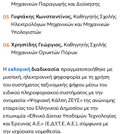
Μηχανικών Παραγωγής και Διοίκησης
Γυφτάκης Κωνσταντίνος,
Καθηγητής Σχολής
Ηλεκτρολόγων Μηχανικών και Μηχανικών
Υπολογιστών
Χρηστίδης Γεώργιος,
Καθηγητής Σχολής
Μηχανικών Ορυκτών Πόρων
Η
εκλογική
διαδικασία
πραγματοποιήθηκε με
μυστική, ηλεκτρονική ψηφοφορία με τη χρήση
του συστήματος ταξινομικής ψήφου μέσω του
ειδικού πληροφοριακού συστήματος με την
ονομασία «Ψηφιακή Κάλπη ΖΕΥΣ» της ανώνυμης
εταιρείας του Ελληνικού Δημοσίου με την
επωνυμία «Εθνικό Δίκτυο Υποδομών Τεχνολογίας
και Έρευνας Α.Ε.» (Ε.Δ.Υ.Τ.Ε. Α.Ε.), σύμφωνα με
την ισχύουσα νομοθεσία.