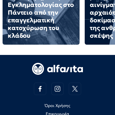
Εγκληματολογίας στο
αινίγμα
Πάντειο από την
αρχαιότ
επαγγελματική
δοκίμασ
κατοχύρωση του
της ανθ
κλάδου
σκέψης
Όροι Χρήσης
Επικοινωνία