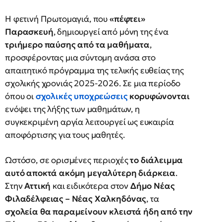
Η φετινή Πρωτομαγιά, που
«πέφτει»
Παρασκευή
, δημιουργεί από μόνη της ένα
τριήμερο παύσης από τα μαθήματα
,
προσφέροντας μια σύντομη ανάσα στο
απαιτητικό πρόγραμμα της τελικής ευθείας της
σχολικής χρονιάς 2025-2026. Σε μια περίοδο
όπου οι
σχολικές υποχρεώσεις
κορυφώνονται
ενόψει της λήξης των μαθημάτων, η
συγκεκριμένη αργία λειτουργεί ως ευκαιρία
αποφόρτισης για τους μαθητές.
Ωστόσο, σε ορισμένες περιοχές
το διάλειμμα
αυτό αποκτά ακόμη μεγαλύτερη διάρκεια
.
Στην
Αττική
και ειδικότερα στον
Δήμο Νέας
Φιλαδέλφειας – Νέας Χαλκηδόνας
, τα
σχολεία
θα παραμείνουν κλειστά ήδη από την