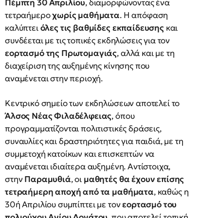
Πέμπτη 30 Απριλίου
, διαμορφώνοντας ένα
τετραήμερο
χωρίς μαθήματα
. Η απόφαση
καλύπτει
όλες τις βαθμίδες εκπαίδευσης
και
συνδέεται με τις τοπικές εκδηλώσεις για τον
εορτασμό της Πρωτομαγιάς
, αλλά και με τη
διαχείριση της αυξημένης κίνησης που
αναμένεται στην περιοχή.
Κεντρικό σημείο των εκδηλώσεων αποτελεί το
Άλσος Νέας Φιλαδέλφειας
, όπου
προγραμματίζονται πολιτιστικές δράσεις,
συναυλίες και δραστηριότητες για παιδιά, με τη
συμμετοχή κατοίκων και επισκεπτών να
αναμένεται ιδιαίτερα αυξημένη. Αντίστοιχα,
στην
Παραμυθιά
, οι
μαθητές θα έχουν επίσης
τετραήμερη αποχή από τα μαθήματα
, καθώς η
30ή Απριλίου συμπίπτει με τον
εορτασμό του
πολιούχου Αγίου Δονάτου
, που αποτελεί τοπική