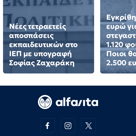
Εγκρίθη
Νέες τετραετείς
ευρώ γι
αποσπάσεις
στεγαστ
εκπαιδευτικών στο
1.120 φο
ΙΕΠ με υπογραφή
Ποιοι θ
Σοφίας Ζαχαράκη
2.500 ε