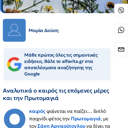
Μαρία Δούση
Μάθε πρώτος όλες τις σημαντικές
ειδήσεις. Βάλε το alfavita.gr στα
αποτελέσματα αναζήτησης της
Google
Αναλυτικά ο καιρός τις επόμενες μέρες
και την Πρωτομαγιά
Ο
καιρός
φαίνεται να παίζει… διπλό
παιχνίδι φέτος την
Πρωτομαγιά
, με
τον
Σάκη Αρναούτογλου
να δίνει τα