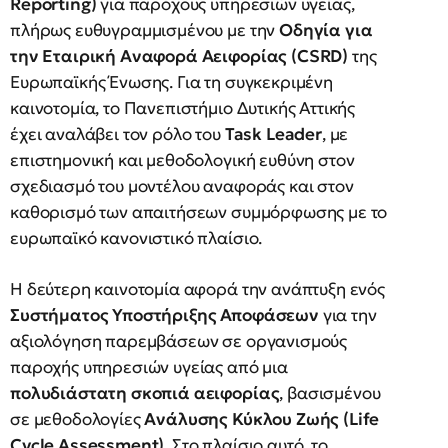
Reporting)
για παρόχους υπηρεσιών υγείας,
πλήρως ευθυγραμμισμένου με την
Οδηγία για
την Εταιρική Αναφορά Αειφορίας (CSRD)
της
Ευρωπαϊκής Ένωσης. Για τη συγκεκριμένη
καινοτομία, το Πανεπιστήμιο Δυτικής Αττικής
έχει αναλάβει τον ρόλο του
Task Leader
, με
επιστημονική και μεθοδολογική ευθύνη στον
σχεδιασμό του μοντέλου αναφοράς και στον
καθορισμό των απαιτήσεων συμμόρφωσης με το
ευρωπαϊκό κανονιστικό πλαίσιο.
Η δεύτερη καινοτομία αφορά την ανάπτυξη ενός
Συστήματος Υποστήριξης Αποφάσεων
για την
αξιολόγηση παρεμβάσεων σε οργανισμούς
παροχής υπηρεσιών υγείας από μια
πολυδιάστατη σκοπιά αειφορίας
, βασισμένου
σε μεθοδολογίες
Ανάλυσης Κύκλου Ζωής (Life
Cycle Assessment)
. Στο πλαίσιο αυτό, το