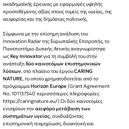
ακαδημαϊκής έρευνας με εφαρμογές υψηλής
προστιθέμενης αξίας στους τομείς της υγείας, της
αειφορίας και της δημόσιας πολιτικής.
Σύμφωνα με την επίσημη ανάλυση του
Innovation Radar της Ευρωπαϊκής Επιτροπής, το
Πανεπιστήμιο Δυτικής Αττικής αναγνωρίστηκε
ως
Key Innovator
για τη συμβολή του στην
ανάπτυξη
δύο καινοτόμων επιστημονικών
λύσεων
, στο πλαίσιο του έργου
CARING
NATURE
, το οποίο χρηματοδοτείται από το
πρόγραμμα
Horizon Europe
(Grant Agreement
No. 101137340 περισσότερες πληροφορίες
https://caringnature.eu/).Οι δύο καινοτομίες
ενισχύουν την
αειφόρο μετάβαση των
συστημάτων υγείας
, συνδυάζοντας
επιστημονική τεκμηρίωση, διοικητική και