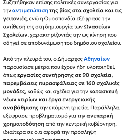
Συζητήθηκαν επίσης πολιτικές συνεργασίας για
την
αντιμετώπιση
της βίας στα σχολεία και τις
γειτονιές
, ενώ η Ομοσπονδία εξέφρασε την
αντίθεσή της στη δημιουργία των
Ωνασείων
Σχολείων
, χαρακτηρίζοντάς την ως κίνηση που
οδηγεί σε αποδυνάμωση του δημόσιου σχολείου.
Από την πλευρά του, ο Δήμαρχος
Αθηναίων
παρουσίασε μέτρα που έχουν ήδη υλοποιηθεί,
όπως
εργασίες συντήρησης σε 90 σχολεία
,
παρεμβάσεις πυρασφάλειας σε 160 σχολικές
μονάδες
, καθώς και σχέδια για την
κατασκευή
νέων κτιρίων και έργα ενεργειακής
αναβάθμισης
την επόμενη τριετία. Παράλληλα,
εξέφρασε προβληματισμό για την
ανεπαρκή
χρηματοδότηση
από την κεντρική κυβέρνηση,
ιδιαίτερα σε ό,τι αφορά την πρόσληψη