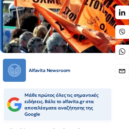
Alfavita Newsroom
Μάθε πρώτος όλες τις σημαντικές
ειδήσεις. Βάλε το alfavita.gr στα
αποτελέσματα αναζήτησης της
Google