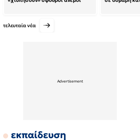
«χτυπήσουν» σφοδροί άνεμοι
σε σοβαρή κα
τελευταία νέα
εκπαίδευση