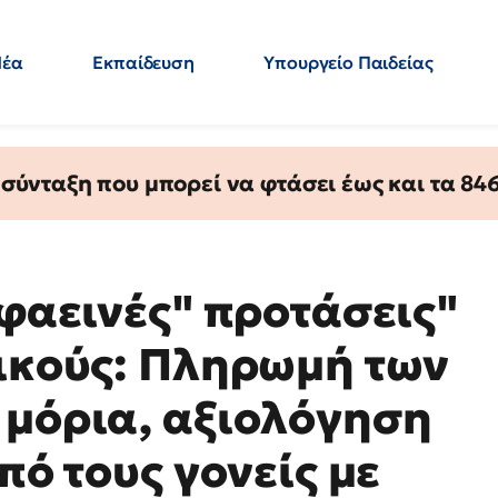
Νέα
Εκπαίδευση
Υπουργείο Παιδείας
 Εκπαιδευτικών
Μεταπτυχιακά
Πολιτική
Κόσμος
- Απαντήσεις
ύνταξη που μπορεί να φτάσει έως και τα 846 
"φαεινές" προτάσεις"
τικούς: Πληρωμή των
 μόρια, αξιολόγηση
πό τους γονείς με