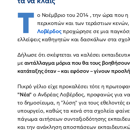
τα να κλαις
T
o Νοέμβριο του 2014 , την ώρα που η
περικοπών και των τεράστιων κενών, 
Λοβέρδος
προχώρησε σε μια παγκόσμ
ελλείψεις καθηγητών και δασκάλων στα σχολ
Δήλωσε ότι σκέφτεται να καλέσει εκπαιδευτι
με
αντάλλαγμα μόρια που θα τους βοηθήσουν 
κατάταξης όταν – και εφόσον – γίνουν προσλή
Πικρό γέλιο είχε προκαλέσει τότε η πρωτοφα
"Νέα"
ο Ανδρέας Λοβέρδος, προφανώς για να 
το δημοσίευμα, η "λύση" για τους εθελοντές ε
υπουργείο, καθώς τα κενά στα σχολεία φαίν
πάγωμα αιτήσεων συνταξιοδότησης εκπαιδευτι
και την ανάκληση αποσπάσεων εκπαιδευτικών