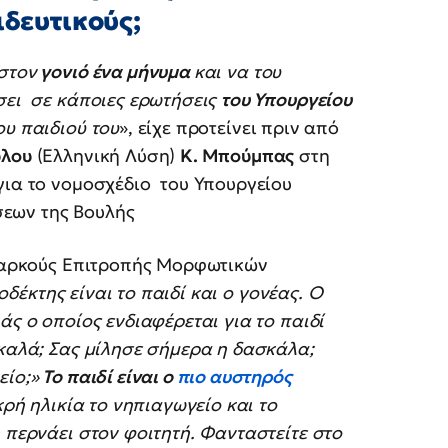
ιδευτικούς;
στον
γονιό ένα μήνυμα
και να του
σει σε κάποιες ερωτήσεις
του Υπουργείου
υ παιδιού του
», είχε προτείνει πριν από
υλου
(Ελληνική Λύση)
Κ. Μπούμπας
στη
για το νομοσχέδιο του Υπουργείου
εων της Βουλής
Διαρκούς Επιτροπής Μορφωτικών
οδέκτης είναι το παιδί και ο γονέας. Ο
άς ο οποίος ενδιαφέρεται για το παιδί
 καλά; Σας μίλησε σήμερα η δασκάλα;
είο;»
Το παιδί είναι ο
πιο αυστηρός
ικρή ηλικία το νηπιαγωγείο και το
 περνάει στον φοιτητή. Φανταστείτε στο