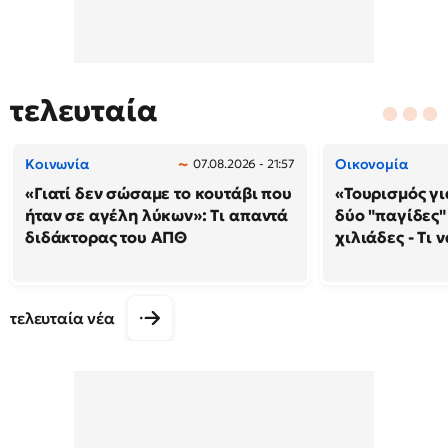
τελευταία
Κοινωνία
Οικονομία
07.08.2026 - 21:57
«Γιατί δεν σώσαμε το κουτάβι που
«Τουρισμός γι
ήταν σε αγέλη λύκων»: Τι απαντά
δύο "παγίδες"
διδάκτορας του ΑΠΘ
χιλιάδες - Τι 
τελευταία νέα