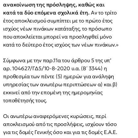
ανακοίνωση της πρόσληψης, καθώς και
κατά τα δύο επόμενα σχολικά έτη.
Αν το τρίτο
έτος αποκλεισμού συμπίπτει με το πρώτο έτος
ισχύος νέων πινάκων κατάταξης, το πρόσωπο
που αποκλείεται μπορεί να προσληφθεί μόνο
κατά το δεύτερο έτος ισχύος των νέων πινάκων.»
Σύμφωνα με την παρ.11α του άρθρου 5 της υπ’
αρ. 104627/ΓΔ5/10-8-2020 υ.α. (Β΄ 3344) η
προθεσμία των πέντε (5) ημερών για ανάληψη
υπηρεσίας των ανωτέρω περιπτώσεων α) και β)
εκκινεί από την επομένη της ημερομηνίας
τοποθέτησής τους.
Οι ανωτέρω αναφερόμενες κυρώσεις, περί
αποκλεισμού από τις προσλήψεις, ισχύουν τόσο
για τις δομές Γενικής όσο και για τις δομές Ε.Α.Ε.