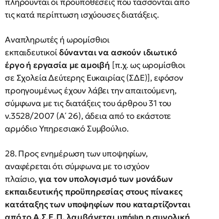
πληρούνται οι προϋποθέσεις που τάσσονται από
τις κατά περίπτωση ισχύουσες διατάξεις.
Αναπληρωτές ή ωρομίσθιοι
εκπαιδευτικοί
δύνανται να ασκούν ιδιωτικό
έργο ή εργασία με αμοιβή
[π.χ. ως ωρομίσθιοι
σε Σχολεία Δεύτερης Ευκαιρίας (ΣΔΕ)], εφόσον
προηγουμένως έχουν λάβει την απαιτούμενη,
σύμφωνα με τις διατάξεις του άρθρου 31 του
ν.3528/2007 (Α΄ 26), άδεια από το εκάστοτε
αρμόδιο Υπηρεσιακό Συμβούλιο.
28. Προς ενημέρωση των υποψηφίων,
αναφέρεται ότι σύμφωνα με το ισχύον
πλαίσιο,
για τον υπολογισμό των μονάδων
εκπαιδευτικής προϋπηρεσίας στους πίνακες
κατάταξης των υποψηφίων που καταρτίζονται
από το Α.Σ.Ε.Π. λαμβάνεται υπόψη η συνολική