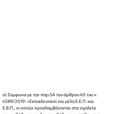
α) Σύμφωνα με την παρ.5Α του άρθρου 63 του ν.
4589/2019: «Εκπαιδευτικοί και μέλη Ε.Ε.Π. και
Ε.Β.Π., οι οποίοι προσλαμβάνονται στα σχολεία