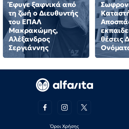
Έφυγε ξαφνικά από
Σωφρον
τη ζωή ο Διευθυντής
Καταστ
του ΕΠΑΛ
Αποσπά
Μακρακώμης,
εκπαιδε
Αλέξανδρος
θέσεις 
Σεργιάννης
Ονόματ
Όροι Χρήσης