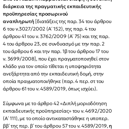
διάρκεια της πραγματικής εκπαιδευτικής
προϋπηρεσίας προσωρινού
αναπληρωτή
[διατάξεις της παρ. 34 του άρθρου
6 του ν.3027/2002 (Α΄ 152), της παρ. 4 του
άρθρου 41 του ν. 3762/2009 (Α΄ 75) και της παρ.
4 του άρθρου 23, σε συνδυασμό με την παρ. 2
του άρθρου 6 και την παρ. 1β του άρθρου 17 του
ν. 3699/2008], που έχει πραγματοποιηθεί στον
κλάδο για τον οποίο τίθεται η υποψηφιότητα
ανεξάρτητα από την εκπαιδευτική δομή, στην
οποία πραγματοποιήθηκε (παρ. 4 περ. στ του
άρθρου 61 του ν. 4589/2019, όπως ισχύει).
Σύμφωνα με το άρθρο 42 «Διπλή μοριοδότηση
εκπαιδευτικής προϋπηρεσίας» του ν. 4692/2020
(Α΄ 111), με το οποίο αντικαταστάθηκε η υποπερ.
ββ΄ της περ. β΄ του άρθρου 57 του ν. 4589/2019,
η