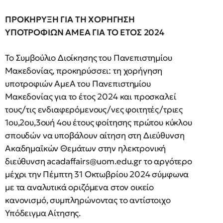
ΠΡΟΚΗΡΥΞΗ ΓΙΑ ΤΗ ΧΟΡΗΓΗΣΗ
ΥΠΟΤΡΟΦΙΩΝ ΑΜΕΑ ΓΙΑ ΤΟ ΕΤΟΣ 2024
Το Συμβούλιο Διοίκησης του Πανεπιστημίου
Μακεδονίας, προκηρύσσει: τη χορήγηση
υποτροφιών ΑμεΑ του Πανεπιστημίου
Μακεδονίας για το έτος 2024 και προσκαλεί
τους/τις ενδιαφερόμενους/νες φοιτητές/τριες
1ου,2ου,3ουή 4ου έτους φοίτησης πρώτου κύκλου
σπουδών να υποβάλουν αίτηση στη Διεύθυνση
Ακαδημαϊκών Θεμάτων στην ηλεκτρονική
διεύθυνση
acadaffairs@uom.edu.gr
το αργότερο
μέχρι την Πέμπτη 31 Οκτωβρίου 2024 σύμφωνα
με τα αναλυτικά οριζόμενα στον οικείο
κανονισμό, συμπληρώνοντας το αντίστοιχο
Υπόδειγμα Αίτησης.