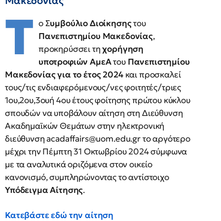
Μακεδονίας
Τ
ο Σ
υμβούλιο Διοίκησης
του
Πανεπιστημίου Μακεδονίας
,
προκηρύσσει τη
χορήγηση
υποτροφιών ΑμεΑ
του
Πανεπιστημίου
Μακεδονίας για το έτος 2024
και προσκαλεί
τους/τις ενδιαφερόμενους/νες φοιτητές/τριες
1ου,2ου,3ουή 4ου έτους φοίτησης πρώτου κύκλου
σπουδών να υποβάλουν αίτηση στη Διεύθυνση
Ακαδημαϊκών Θεμάτων στην ηλεκτρονική
διεύθυνση
acadaffairs@uom.edu.gr
το αργότερο
μέχρι την Πέμπτη 31 Οκτωβρίου 2024 σύμφωνα
με τα αναλυτικά οριζόμενα στον οικείο
κανονισμό, συμπληρώνοντας το αντίστοιχο
Υπόδειγμα Αίτησης
.
Κατεβάστε εδώ την αίτηση