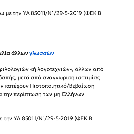
νω με την ΥΑ 85011/Ν1/29-5-2019 (ΦΕΚ B
καλία άλλων
γλωσσών
φιλολογιών «ή λογοτεχνιών», άλλων από
οδαπής, μετά από αναγνώριση ισοτιμίας
σον κατέχουν Πιστοποιητικό/Βεβαίωση
ια την περίπτωση των μη Ελλήνων
με την ΥΑ 85011/Ν1/29-5-2019 (ΦΕΚ B