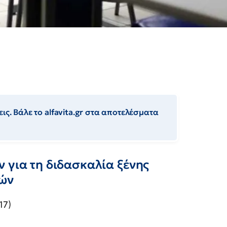
ις. Βάλε το alfavita.gr στα αποτελέσματα
 για τη διδασκαλία ξένης
σών
17)