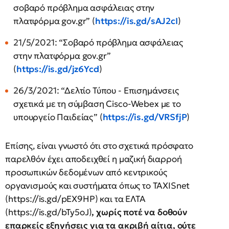
σοβαρό πρόβλημα ασφάλειας στην
πλατφόρμα gov.gr” (
https://is.gd/sAJ2cI
)
21/5/2021: “Σοβαρό πρόβλημα ασφάλειας
στην πλατφόρμα gov.gr”
(
https://is.gd/jz6Ycd
)
26/3/2021: “Δελτίο Τύπου - Επισημάνσεις
σχετικά με τη σύμβαση Cisco-Webex με το
υπουργείο Παιδείας” (
https://is.gd/VRSfjP
)
Επίσης, είναι γνωστό ότι στο σχετικά πρόσφατο
παρελθόν έχει αποδειχθεί η μαζική διαρροή
προσωπικών δεδομένων από κεντρικούς
οργανισμούς και συστήματα όπως το TAXISnet
(https://is.gd/pEX9HP) και τα ΕΛΤΑ
(https://is.gd/bTy5oJ)
, χωρίς ποτέ να δοθούν
επαρκείς εξηγήσεις για τα ακριβή αίτια, ούτε