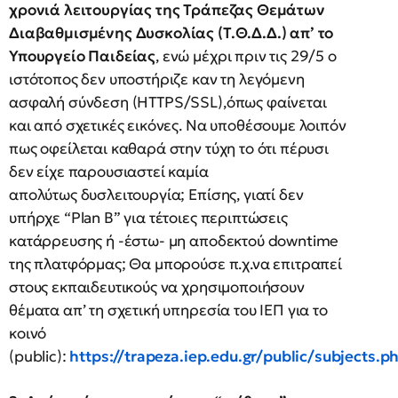
χρονιά λειτουργίας της Τράπεζας Θεμάτων
Διαβαθμισμένης Δυσκολίας (Τ.Θ.Δ.Δ.) απ’ το
Υπουργείο Παιδείας
, ενώ μέχρι πριν τις 29/5 ο
ιστότοπος δεν υποστήριζε καν τη λεγόμενη
ασφαλή σύνδεση (HTTPS/SSL),όπως φαίνεται
και από σχετικές εικόνες. Να υποθέσουμε λοιπόν
πως οφείλεται καθαρά στην τύχη το ότι πέρυσι
δεν είχε παρουσιαστεί καμία
απολύτως δυσλειτουργία; Επίσης, γιατί δεν
υπήρχε “Plan B” για τέτοιες περιπτώσεις
κατάρρευσης ή -έστω- μη αποδεκτού downtime
της πλατφόρμας; Θα μπορούσε π.χ.να επιτραπεί
στους εκπαιδευτικούς να χρησιμοποιήσουν
θέματα απ’ τη σχετική υπηρεσία του ΙΕΠ για το
κοινό
(public):
https://trapeza.iep.edu.gr/public/subjects.p