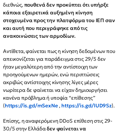
διεθνώς,
πουθενά δεν προκύπτει ότι υπήρξε
κάποια εξαιρετικά αυξημένη κίνηση
στοχευμένα προς την πλατφόρμα του ΙΕΠ σαν
και αυτή που περιγράφηκε από τις
ανακοινώσεις των αρμοδίων.
Αντίθετα, φαίνεται πως η κίνηση δεδομένων που
απεικονίζεται για παράδειγμα στις 29/5 δεν
ήταν μεγαλύτερη από την αντίστοιχη των
προηγούμενων ημερών, ενώ περιπτώσεις
ακριβώς αντίστοιχης κίνησης λίγες μέρες
νωρίτερα δε φαίνεται να είχαν δημιουργήσει
κανένα πρόβλημα ή υποψία “επίθεσης”
(
https://is.gd/mSexNe
,
https://is.gd/lUD9Sz
).
Επίσης, η αναφερόμενη DDoS επίθεση στις 29-
30/5 στην Ελλάδα
δεν φαίνεται να