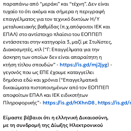
παραπάνω από “μεράκι” και “τέχνη”. Δεν είναι
τυχαίο το ότι ακόμα και σήμερα η περιγραφή
επαγγέλματος για τον τεχνικό δικτύων Η/Υ
μεταλυκειακής βαθμίδας (π.χ.απόφοιτοι ΙΕΚ και
ΕΠΑΛ) στο αντίστοιχο πλαίσιο του ΕΟΠΠΕΠ
εντάσσεται στην κατηγορία 3, μαζί με Στυλίστες,
Διακοσμητές, κτλ (“Γ: Επαγγέλματα για την
άσκηση των οποίων δεν είναι απαραίτητη η
κτήση τίτλου σπουδών” -
https://is.gd/mj2jyg
) -
γεγονός που ως ΕΠΕ έχουμε καταγγείλει
δημόσια εδώ και χρόνια (“Επαγγελματικά
δικαιώματα πιστοποιημένων από τον ΕΟΠΠΕΠ
αποφοίτων ΕΠΑΛ και ΙΕΚ ειδικοτήτων
Πληροφορικής”-
https://is.gd/HXhnD8
,
https://is.gd
Είμαστε βέβαιοι ότι η ελληνική Δικαιοσύνη,
με τη συνδρομή της Δίωξης Ηλεκτρονικού