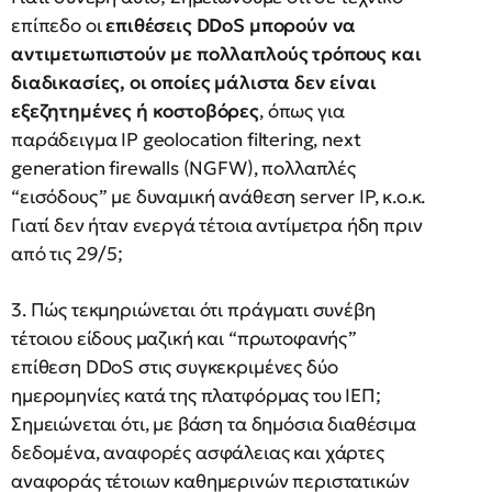
επίπεδο οι
επιθέσεις DDoS μπορούν να
αντιμετωπιστούν με πολλαπλούς τρόπους και
διαδικασίες, οι οποίες μάλιστα δεν είναι
εξεζητημένες ή κοστοβόρες
, όπως για
παράδειγμα IP geolocation filtering, next
generation firewalls (NGFW), πολλαπλές
“εισόδους” με δυναμική ανάθεση server IP, κ.ο.κ.
Γιατί δεν ήταν ενεργά τέτοια αντίμετρα ήδη πριν
από τις 29/5;
3. Πώς τεκμηριώνεται ότι πράγματι συνέβη
τέτοιου είδους μαζική και “πρωτοφανής”
επίθεση DDoS στις συγκεκριμένες δύο
ημερομηνίες κατά της πλατφόρμας του ΙΕΠ;
Σημειώνεται ότι, με βάση τα δημόσια διαθέσιμα
δεδομένα, αναφορές ασφάλειας και χάρτες
αναφοράς τέτοιων καθημερινών περιστατικών