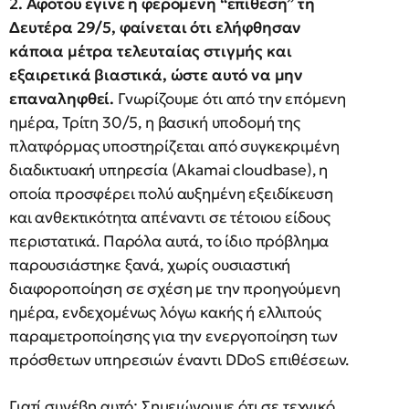
2. Αφότου έγινε η φερόμενη “επίθεση” τη
Δευτέρα 29/5, φαίνεται ότι ελήφθησαν
κάποια μέτρα τελευταίας στιγμής και
εξαιρετικά βιαστικά, ώστε αυτό να μην
επαναληφθεί.
Γνωρίζουμε ότι από την επόμενη
ημέρα, Τρίτη 30/5, η βασική υποδομή της
πλατφόρμας υποστηρίζεται από συγκεκριμένη
διαδικτυακή υπηρεσία (Akamai cloudbase), η
οποία προσφέρει πολύ αυξημένη εξειδίκευση
και ανθεκτικότητα απέναντι σε τέτοιου είδους
περιστατικά. Παρόλα αυτά, το ίδιο πρόβλημα
παρουσιάστηκε ξανά, χωρίς ουσιαστική
διαφοροποίηση σε σχέση με την προηγούμενη
ημέρα, ενδεχομένως λόγω κακής ή ελλιπούς
παραμετροποίησης για την ενεργοποίηση των
πρόσθετων υπηρεσιών έναντι DDoS επιθέσεων.
Γιατί συνέβη αυτό; Σημειώνουμε ότι σε τεχνικό