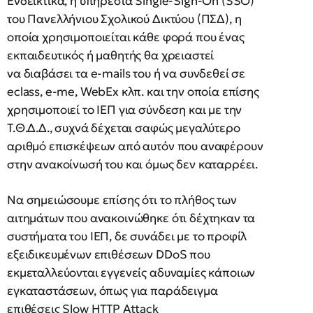
Ενδεικτικά, η υπηρεσία Single-Sign-On (SSO)
του Πανελλήνιου Σχολικού Δικτύου (ΠΣΔ), η
οποία χρησιμοποιείται κάθε φορά που ένας
εκπαιδευτικός ή μαθητής θα χρειαστεί
να διαβάσει τα e-mails του ή να συνδεθεί σε
eclass, e-me, WebEx κλπ. και την οποία επίσης
χρησιμοποιεί το ΙΕΠ για σύνδεση και με την
Τ.Θ.Δ.Δ., συχνά δέχεται σαφώς μεγαλύτερο
αριθμό επισκέψεων από αυτόν που αναφέρουν
στην ανακοίνωσή του και όμως δεν καταρρέει.
Να σημειώσουμε επίσης ότι το πλήθος των
αιτημάτων που ανακοινώθηκε ότι δέχτηκαν τα
συστήματα του ΙΕΠ, δε συνάδει με το προφίλ
εξειδικευμένων επιθέσεων DDoS που
εκμεταλλεύονται εγγενείς αδυναμίες κάποιων
εγκαταστάσεων, όπως για παράδειγμα
επιθέσεις Slow HTTP Attack