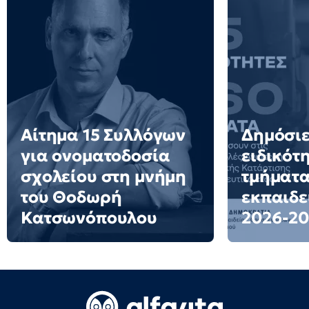
Αίτημα 15 Συλλόγων
Δημόσιε
για ονοματοδοσία
ειδικότ
σχολείου στη μνήμη
τμήματα
του Θοδωρή
εκπαιδε
Κατσωνόπουλου
2026-20