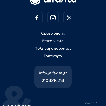
Όροι Χρήσης
Επικοινωνία
Πολιτική απορρήτου
Ταυτότητα
info@alfavita.gr
210 3810243
© 2026 alfavita.gr