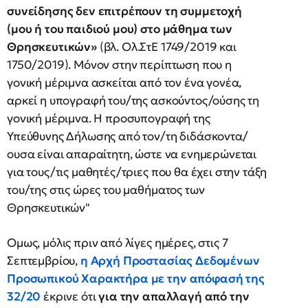
συνείδησης δεν επιτρέπουν τη συμμετοχή
(μου ή του παιδιού μου) στο μάθημα των
Θρησκευτικών»
(βλ. Ολ.ΣτΕ 1749/2019 και
1750/2019). Μόνον στην περίπτωση που η
γονική μέριμνα ασκείται από τον ένα γονέα,
αρκεί η υπογραφή του/της ασκούντος/ούσης τη
γονική μέριμνα. Η προσυπογραφή της
Υπεύθυνης Δήλωσης από τον/τη διδάσκοντα/
ουσα είναι απαραίτητη, ώστε να ενημερώνεται
για τους/τις μαθητές/τριες που θα έχει στην τάξη
του/της στις ώρες του μαθήματος των
Θρησκευτικών"
Ομως, μόλις πριν από λίγες ημέρες, στις 7
Σεπτεμβρίου,
η Αρχή Προστασίας Δεδομένων
Προσωπικού Χαρακτήρα με την απόφασή της
32/20
έκρινε ότι
για την απαλλαγή από την