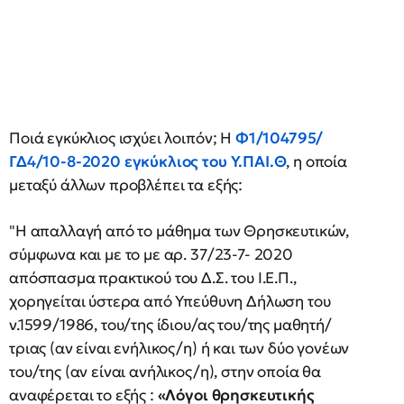
Ποιά εγκύκλιος ισχύει λοιπόν; Η
Φ1/104795/
ΓΔ4/10-8-2020 εγκύκλιος του Υ.ΠΑΙ.Θ
, η οποία
μεταξύ άλλων προβλέπει τα εξής:
"Η απαλλαγή από το μάθημα των Θρησκευτικών,
σύμφωνα και με το με αρ. 37/23-7- 2020
απόσπασμα πρακτικού του Δ.Σ. του Ι.Ε.Π.,
χορηγείται ύστερα από Υπεύθυνη Δήλωση του
ν.1599/1986, του/της ίδιου/ας του/της μαθητή/
τριας (αν είναι ενήλικος/η) ή και των δύο γονέων
του/της (αν είναι ανήλικος/η), στην οποία θα
αναφέρεται το εξής :
«Λόγοι θρησκευτικής