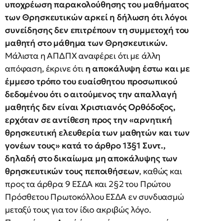
υποχρέωση παρακολούθησης του µαθήµατος
των Θρησκευτικών αρκεί η δήλωση ότι λόγοι
συνείδησης δεν επιτρέπουν τη συµµετοχή του
µαθητή στο µάθηµα των Θρησκευτικών.
Μάλιστα η ΑΠΔΠΧ αναφέρει ότι με άλλη
απόφαση, έκρινε ότι
η αποκάλυψη έστω και µε
έµµεσο τρόπο του ευαίσθητου προσωπικού
δεδοµένου ότι ο αιτούµενος την απαλλαγή
µαθητής δεν είναι Χριστιανός Ορθόδοξος,
ερχόταν σε αντίθεση προς την «αρνητική
θρησκευτική ελευθερία των µαθητών και των
γονέων τους» κατά το άρθρο 13§1 Συντ.,
δηλαδή στο δικαίωµα µη αποκάλυψης των
θρησκευτικών τους πεποιθήσεων
, καθώς και
προς τα άρθρα 9 ΕΣ∆Α και 2§2 του Πρώτου
Πρόσθετου Πρωτοκόλλου ΕΣ∆Α εν συνδυασµώ
µεταξύ τους για τον ίδιο ακριβώς λόγο.