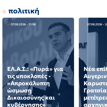
πολιτική
07.08.2026 - 21:08
07.08.2026 - 
ΕΛ.Α.Σ.: «Πυρά» για
Νέα επί
τις υποκλοπές -
Αυγεριν
«Απροκάλυπτη
Καρυστι
ώσμωση
Γρατσία
Δικαιοσύνης και
μετέτρε
κυβέρνησης»
αρχηγι