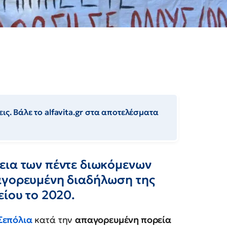
ις. Βάλε το alfavita.gr στα αποτελέσματα
εια των πέντε διωκόμενων
αγορευμένη διαδήλωση της
είου το 2020.
Σεπόλια
κατά την
απαγορευμένη πορεία