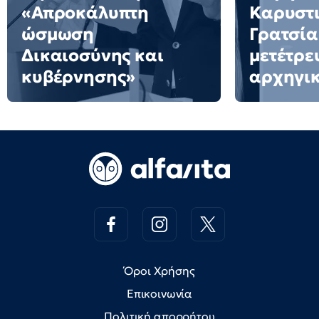
«Απροκάλυπτη
Καρυστι
ώσμωση
Γρατσία
Δικαιοσύνης και
μετέτρε
κυβέρνησης»
αρχηγι
Όροι Χρήσης
Επικοινωνία
Πολιτική απορρήτου