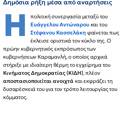
Δημόσια ρήξη μέσα από αναρτήσεις
Η
πολιτική συνεργασία μεταξύ του
Ευάγγελου
Αντώναρου
και του
Στέφανου Κασσελάκη
φαίνεται πως
έκλεισε οριστικά τον κύκλο της. Ο
πρώην κυβερνητικός εκπρόσωπος των
κυβερνήσεων Καραμανλή, ο οποίος αρχικά
στήριξε με ιδιαίτερη θέρμη το εγχείρημα του
Κινήματος Δημοκρατίας (ΚΙΔΗ)
, πλέον
αποστασιοποιείται ανοιχτά
και εκφράζει τη
δυσαρέσκειά του για τον τρόπο λειτουργίας του
κόμματος.