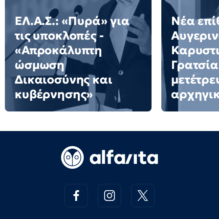
ΕΛ.Α.Σ.: «Πυρά» για
Νέα επί
τις υποκλοπές -
Αυγεριν
«Απροκάλυπτη
Καρυστι
ώσμωση
Γρατσία
Δικαιοσύνης και
μετέτρε
κυβέρνησης»
αρχηγι