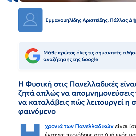
Εμμανουηλίδης Αριστείδης, Πάλλας Δή
Μάθε πρώτος όλες τις σημαντικές ειδήσε
αναζήτησης της Google
Η Φυσική στις Πανελλαδικές είνα
ζητά απλώς να απομνημονεύσεις τ
να καταλάβεις πώς λειτουργεί η 
φαινόμενο
Η
χρονιά των Πανελλαδικών
είναι ίσ
έντονες περιόδους στη ζωή ενός μα