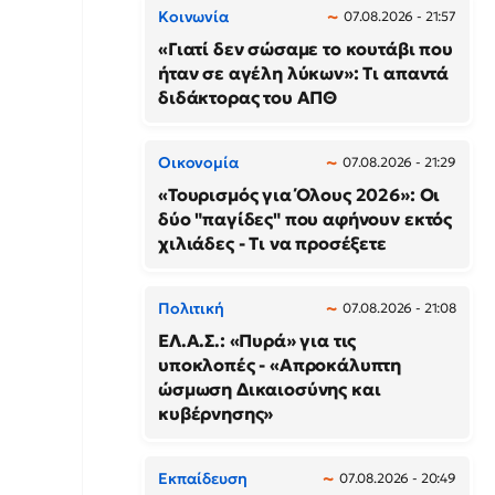
Κοινωνία
07.08.2026 - 21:57
«Γιατί δεν σώσαμε το κουτάβι που
ήταν σε αγέλη λύκων»: Τι απαντά
διδάκτορας του ΑΠΘ
Οικονομία
07.08.2026 - 21:29
«Τουρισμός για Όλους 2026»: Οι
δύο "παγίδες" που αφήνουν εκτός
χιλιάδες - Τι να προσέξετε
Πολιτική
07.08.2026 - 21:08
ΕΛ.Α.Σ.: «Πυρά» για τις
υποκλοπές - «Απροκάλυπτη
ώσμωση Δικαιοσύνης και
κυβέρνησης»
Εκπαίδευση
07.08.2026 - 20:49