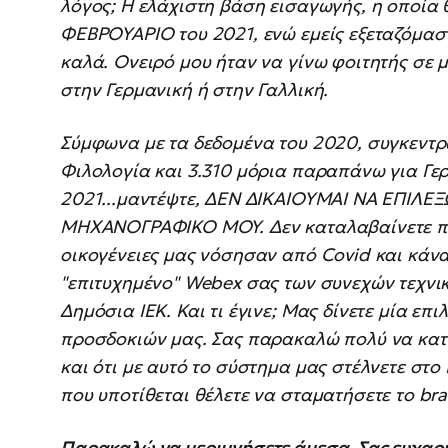
λόγος; Η ελάχιστη βάση εισαγωγής, η οποία
ΦΕΒΡΟΥΑΡΙΟ του 2021, ενώ εμείς εξεταζόμασ
καλά. Ονειρό μου ήταν να γίνω φοιτητής σε μ
στην Γερμανική ή στην Γαλλική.
Σύμφωνα με τα δεδομένα του 2020, συγκεντ
Φιλολογία και 3.310 μόρια παραπάνω για Γερ
2021...μαντέψτε, ΔΕΝ ΔΙΚΑΙΟΥΜΑΙ ΝΑ ΕΠΙΛΕ
ΜΗΧΑΝΟΓΡΑΦΙΚΟ ΜΟΥ. Δεν καταλαβαίνετε πω
οικογένειες μας νόσησαν από Covid και κάνα
"επιτυχημένο" Webex σας των συνεχών τεχνι
Δημόσια ΙΕΚ. Και τι έγινε; Μας δίνετε μία επ
προσδοκιών μας. Σας παρακαλώ πολύ να κατα
και ότι με αυτό το σύστημα μας στέλνετε στ
που υποτίθεται θέλετε να σταματήσετε το brai
Παρακαλώ να μεριμνήσετε άμεσα. Σας ευχαρι