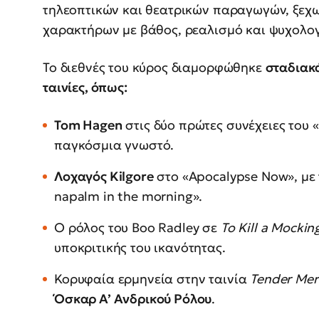
τηλεοπτικών και θεατρικών παραγωγών, ξεχ
χαρακτήρων με βάθος, ρεαλισμό και ψυχολογ
Το διεθνές του κύρος διαμορφώθηκε
σταδιακά
ταινίες, όπως:
Tom
Hagen
στις δύο πρώτες συνέχειες του 
παγκόσμια γνωστό.
Λοχαγός Kilgore
στο «Apocalypse Now», με τ
napalm in the morning».
Ο ρόλος του Boo Radley σε
To
Kill
a
Mocking
υποκριτικής του ικανότητας.
Κορυφαία ερμηνεία στην ταινία
Tender
Mer
Όσκαρ Α’ Ανδρικού Ρόλου
.