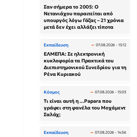
Σαν σήμερα το 2005: Ο
Νετανιάχου παραιτείται από
υπουργός λόγω Γάζας – 21 χρόνια
μετά δεν έχει αλλάξει τίποτα
Εκπαίδευση
07.08.2026 - 15:12
ΕΛΜΕΠΑ: Σε ηλεκτρονική
κυκλοφορία τα Πρακτικά του
Διεπιστημονικού Συνεδρίου για τη
Ρένα Κυριακού
Κόσμος
07.08.2026 - 15:03
Τι είναι αυτή η ...Papara που
γράφει στη φανέλα του Μοχάμεντ
Σαλάχ;
Εκπαίδευση
07.08.2026 - 14:56