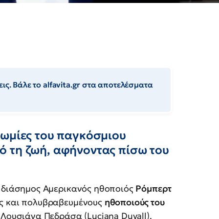
ις. Βάλε το alfavita.gr στα αποτελέσματα
νωμίες του παγκόσμιου
 τη ζωή, αφήνοντας πίσω του
 διάσημος Αμερικανός ηθοποιός
Ρόμπερτ
ύς και πολυβραβευμένους
ηθοποιούς του
, Λουσιάνα Πεδράσα (Luciana Duvall),