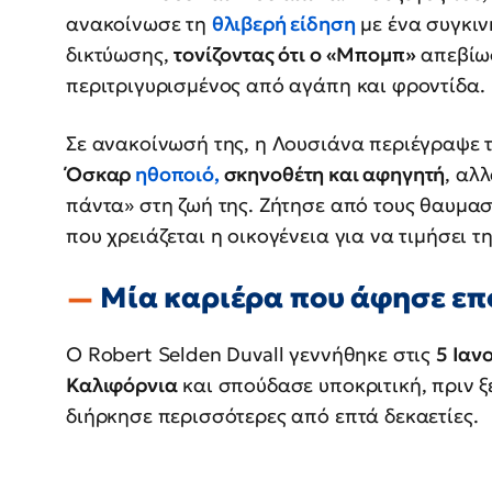
ανακοίνωσε τη
θλιβερή είδηση
με ένα συγκιν
δικτύωσης,
τονίζοντας ότι ο «Μπομπ»
απεβίωσ
περιτριγυρισμένος από αγάπη και φροντίδα.
Σε ανακοίνωσή της, η Λουσιάνα περιέγραψε 
Όσκαρ
ηθοποιό,
σκηνοθέτη και αφηγητή
, αλ
πάντα» στη ζωή της. Ζήτησε από τους θαυμασ
που χρειάζεται η οικογένεια για να τιμήσει τ
Μία καριέρα που άφησε επ
Ο Robert Selden Duvall γεννήθηκε στις
5 Ιαν
Καλιφόρνια
και σπούδασε υποκριτική, πριν ξ
διήρκησε περισσότερες από επτά δεκαετίες.