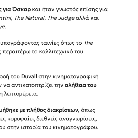
ς για Όσκαρ
και ήταν γνωστός επίσης για
tini
,
The
Natural
,
The
Judge
αλλά και
ye
.
, υπογράφοντας ταινίες όπως το
The
ς περαιτέρω το καλλιτεχνικό του
ιρροή του Duvall στην κινηματογραφική
ν να αντικατοπτρίζει την
αλήθεια του
η λεπτομέρεια.
μήθηκε με πλήθος διακρίσεων
, όπως
ες κορυφαίες διεθνείς αναγνωρίσεις,
ου στην ιστορία του κινηματογράφου.