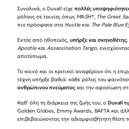
Συνολικά, ο Duvall είχε
πολλές υποψηφιότητε
ρόλους σε ταινίες όπως
M
A
S
H*,
The
Great
San
πιο πρόσφατα στα
Hustle
και
The
Pale
Blue
E
Εκτός από ηθοποιός,
υπήρξε και σκηνοθέτης
Apostle
και
Assassination
Tango
, ενισχύοντα
αποτύπωμα.
Το κοινό και οι κριτικοί αναφέρουν ότι η επ
τέχνη υπήρξε βαθιά: κάθε ρόλος του φαινότα
ανθρώπινου πνεύματος
και την αφοσίωση στ
Καθ’ όλη τη διάρκεια της ζωής του, ο
Duvall
τι
Golden Globes, Emmy Awards, BAFTA και άλλ
επιβεβαιώνοντας την αδιαμφισβήτητη θέση τ