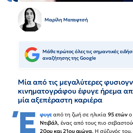
Μαρίλη Ματαφτσή
Μάθε πρώτος όλες τις σημαντικές ειδήσε
αναζήτησης της Google
Μία από τις μεγαλύτερες φυσιογ
κινηματογράφου έφυγε ήρεμα από
μία αξεπέραστη καριέρα
Έ
φυγε
από τη ζωή σε ηλικία
95 ετών
ο
Ντιβάλ
, ένας από τους πιο σεβαστο
20ου και 21ου αιώνα
. Η σύζυγός του