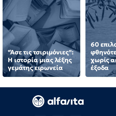
60 επιλ
"Άσε τις τσιριμόνιες":
φθηνότε
Η ιστορία μιας λέξης
χωρίς α
γεμάτης ειρωνεία
έξοδα