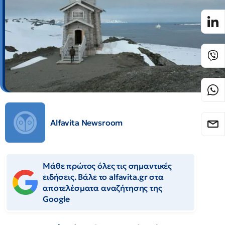
Alfavita Newsroom
Μάθε πρώτος όλες τις σημαντικές
ειδήσεις. Βάλε το alfavita.gr στα
αποτελέσματα αναζήτησης της
Google