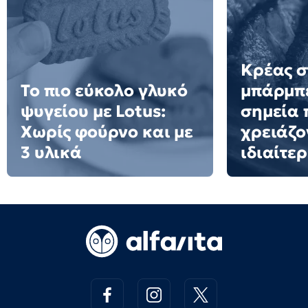
Κρέας σ
Το πιο εύκολο γλυκό
μπάρμπε
ψυγείου με Lotus:
σημεία 
Χωρίς φούρνο και με
χρειάζο
3 υλικά
ιδιαίτε