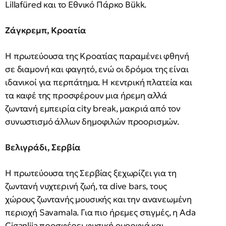
Lillafüred και το Εθνικό Πάρκο Bükk.
Ζάγκρεμπ, Κροατία
Η πρωτεύουσα της Κροατίας παραμένει φθηνή
σε διαμονή και φαγητό, ενώ οι δρόμοι της είναι
ιδανικοί για περπάτημα. Η κεντρική πλατεία και
τα καφέ της προσφέρουν μια ήρεμη αλλά
ζωντανή εμπειρία city break, μακριά από τον
συνωστισμό άλλων δημοφιλών προορισμών.
Βελιγράδι, Σερβία
Η πρωτεύουσα της Σερβίας ξεχωρίζει για τη
ζωντανή νυχτερινή ζωή, τα dive bars, τους
χώρους ζωντανής μουσικής και την ανανεωμένη
περιοχή Savamala. Για πιο ήρεμες στιγμές, η Ada
Ciganlija προσφέρει φυσική ομορφιά και