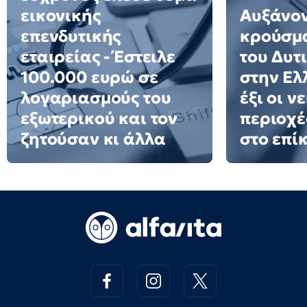
εικονικής
Αυξάνον
επενδυτικής
κρούσμα
εταιρείας - Έστειλε
του Δυτ
100.000 ευρώ σε
στην Ελ
λογαριασμούς του
έξι οι ν
εξωτερικού και τον
περιοχέ
ζητούσαν κι άλλα
στο επί