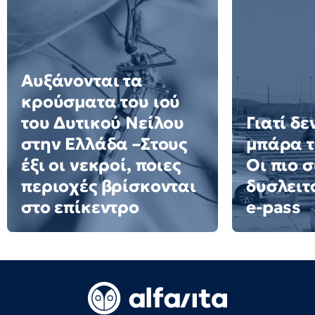
Αυξάνονται τα
κρούσματα του ιού
του Δυτικού Νείλου
Γιατί δε
στην Ελλάδα –Στους
μπάρα τ
έξι οι νεκροί, ποιες
Οι πιο σ
περιοχές βρίσκονται
δυσλειτ
στο επίκεντρο
e-pass