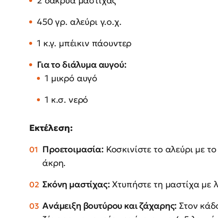
2 δάκρυα μαστίχας
450 γρ. αλεύρι γ.ο.χ.
1 κ.γ. μπέικιν πάουντερ
Για το διάλυμα αυγού:
1 μικρό αυγό
1 κ.σ. νερό
Εκτέλεση:
Προετοιμασία:
Κοσκινίστε το αλεύρι με το
άκρη.
Σκόνη μαστίχας:
Χτυπήστε τη μαστίχα με λ
Ανάμειξη βουτύρου και ζάχαρης:
Στον κάδο