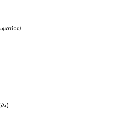
ωματίου)
άλι)