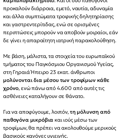
καμπυλοβακτηρίδιο
. Και οι δύο παθογόνοι
προκαλούν διάρροια, εμετό, ναυτία, αδυναμία
και άλλα συμπτώματα τροφικής δηλητηρίασης
και γαστρεντερίτιδας, ενώ σε ορισμένες
περιπτώσεις μπορούν να αποβούν μοιραίοι, εάν
δε γίνει η απαραίτητη ιατρική παρακολούθηση.
Με βάση, μάλιστα, τα στοιχεία του ευρωπαϊκού
τμήματος του Παγκόσμιου Οργανισμού Υγείας,
στη Γηραιά Ήπειρο 23 εκατ. άνθρωποι
μολύνονται δια μέσου των τροφίμων κάθε
χρόνο
, ενώ πάνω από 4.600 από αυτές τις
ασθένειες καταλήγουν σε θάνατο.
Για να αποφύγουμε, λοιπόν,
τη μόλυνση από
παθογόνα μικρόβια
και ιούς μέσω των
τροφίμων, θα πρέπει να ακολουθούμε μερικούς
βασικούς κανόνες υγιεινής.