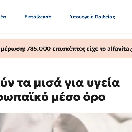
Νέα
Εκπαίδευση
Υπουργείο Παιδείας
 Εκπαιδευτικών
Μεταπτυχιακά
Πολιτική
Κόσμος
- Απαντήσεις
έρωση: 785.000 επισκέπτες είχε το alfavita.
ν τα μισά για υγεία
υρωπαϊκό μέσο όρο