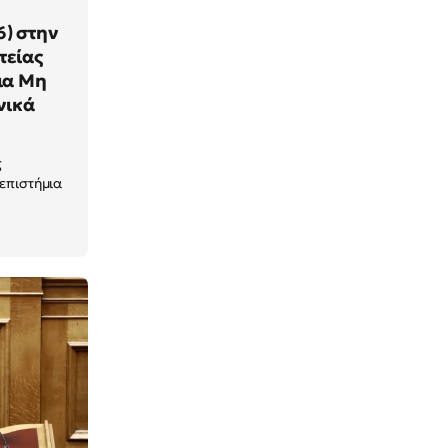
6) στην
τείας
ια Μη
νικά
ς
επιστήμια