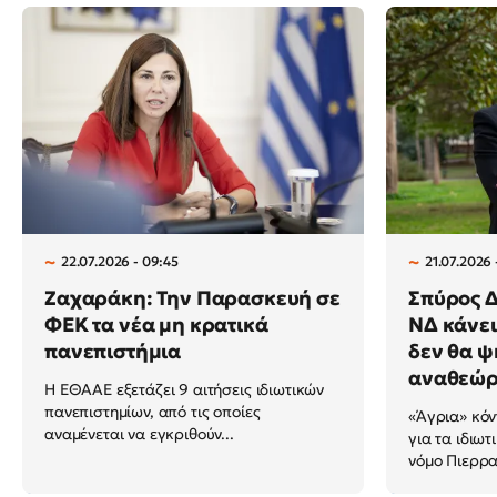
22.07.2026 - 09:45
21.07.2026 
Ζαχαράκη: Την Παρασκευή σε
Σπύρος Δ
ΦΕΚ τα νέα μη κρατικά
ΝΔ κάνει
πανεπιστήμια
δεν θα ψ
αναθεώρ
Η ΕΘΑΑΕ εξετάζει 9 αιτήσεις ιδιωτικών
πανεπιστημίων, από τις οποίες
«Άγρια» κό
αναμένεται να εγκριθούν...
για τα ιδιωτ
νόμο Πιερρ