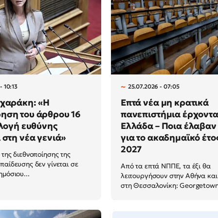
- 10:13
25.07.2026 - 07:05
αχαράκη: «Η
Επτά νέα μη κρατικά
ηση του άρθρου 16
πανεπιστήμια έρχοντα
ιλογή ευθύνης
Ελλάδα – Ποια έλαβαν
 στη νέα γενιά»
για το ακαδημαϊκό έτο
2027
 της διεθνοποίησης της
παίδευσης δεν γίνεται σε
Από τα επτά ΝΠΠΕ, τα έξι θα
ημόσιου...
λειτουργήσουν στην Αθήνα και
στη Θεσσαλονίκη: Georgetown.