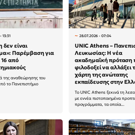
- 13:31
28.07.2026 - 07:04
 δεν είναι
UNIC Athens – Πανεπι
μα»: Παρέμβαση για
Λευκωσίας: Η νέα
 16 από
ακαδημαϊκή πρόταση 
τημιακούς
φιλοδοξεί να αλλάξει 
χάρτη της ανώτατης
ά της αναθεώρησης του
εκπαίδευσης στην Ελ
πό το Πανεπιστήμιο
Το UNIC Athens ξεκινά τη λειτ
με εννέα πιστοποιημένα προπτ
προγράμματα, τα οποία...