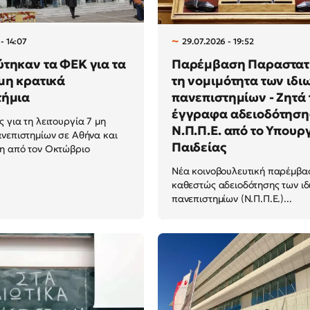
- 14:07
29.07.2026 - 19:52
τηκαν τα ΦΕΚ για τα
Παρέμβαση Παραστατί
μη κρατικά
τη νομιμότητα των ιδι
τήμια
πανεπιστημίων - Ζητά 
έγγραφα αδειοδότηση
 για τη λειτουργία 7 μη
Ν.Π.Π.Ε. από το Υπουρ
νεπιστημίων σε Αθήνα και
Παιδείας
η από τον Οκτώβριο
Νέα κοινοβουλευτική παρέμβασ
καθεστώς αδειοδότησης των ιδ
πανεπιστημίων (Ν.Π.Π.Ε.)...