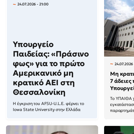
24.07.2026 - 21:00
Υπουργείο
Παιδείας: «Πράσινο
φως» για το πρώτο
24.07.2026 
Αμερικανικό μη
Μη κρατι
7 άδειες
κρατικό ΑΕΙ στη
Υπουργεί
Θεσσαλονίκη
Το ΥΠΑΙΘΑ χ
Η έγκριση του AFSU-U.L.E. φέρνει το
εγκατάσταση
Iowa State University στην Ελλάδα
παραρτημάτ