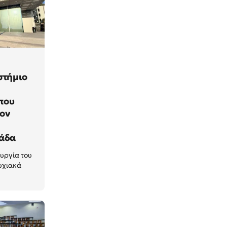
στήμιο
που
τον
λάδα
ουργία του
υχιακά