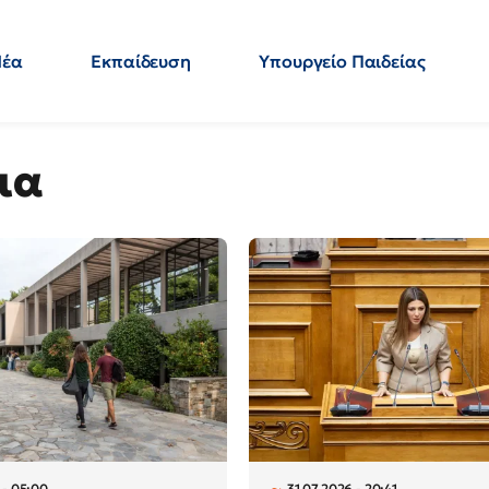
Νέα
Εκπαίδευση
Υπουργείο Παιδείας
 Εκπαιδευτικών
Μεταπτυχιακά
Πολιτική
Κόσμος
- Απαντήσεις
ια
 - 05:00
31.07.2026 - 20:41