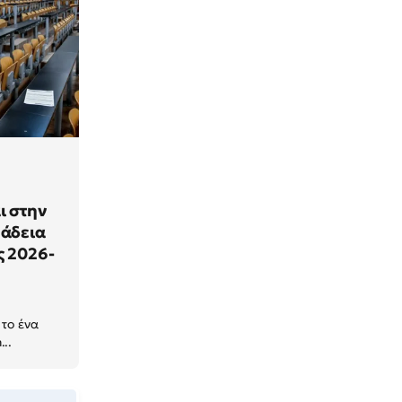
ι στην
 άδεια
ς 2026-
 το ένα
..