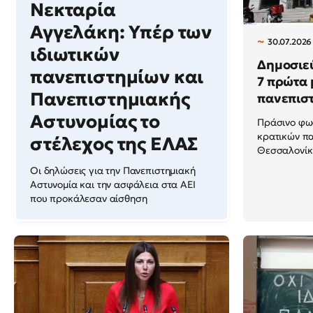
Νεκταρία
Αγγελάκη: Υπέρ των
30.07.2026 
ιδιωτικών
Δημοσιεύ
πανεπιστημίων και
7 πρώτα 
Πανεπιστημιακής
πανεπισ
Αστυνομίας το
Πράσινο φως
κρατικών πα
στέλεχος της ΕΛΑΣ
Θεσσαλονίκ
Οι δηλώσεις για την Πανεπιστημιακή
Αστυνομία και την ασφάλεια στα ΑΕΙ
που προκάλεσαν αίσθηση