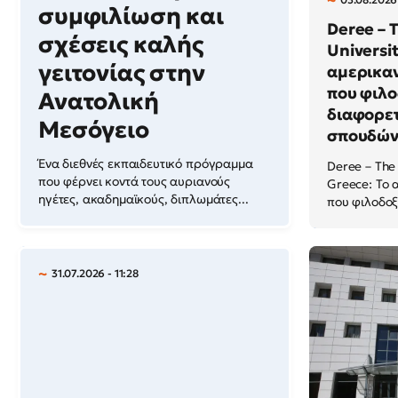
συμφιλίωση και
Deree – 
σχέσεις καλής
Universit
γειτονίας στην
αμερικαν
που φιλο
Ανατολική
διαφορετ
Μεσόγειο
σπουδών
Ένα διεθνές εκπαιδευτικό πρόγραμμα
Deree – The
που φέρνει κοντά τους αυριανούς
Greece: Το 
ηγέτες, ακαδημαϊκούς, διπλωμάτες...
που φιλοδοξε
31.07.2026 - 11:28