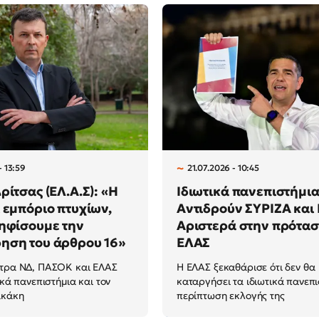
- 13:59
21.07.2026 - 10:45
ρίτσας (ΕΛ.Α.Σ): «Η
Ιδιωτικά πανεπιστήμια
 εμπόριο πτυχίων,
Αντιδρούν ΣΥΡΙΖΑ και
ηφίσουμε την
Αριστερά στην πρότασ
ηση του άρθρου 16»
ΕΛΑΣ
ντρα ΝΔ, ΠΑΣΟΚ και ΕΛΑΣ
Η ΕΛΑΣ ξεκαθάρισε ότι δεν θα
ικά πανεπιστήμια και τον
καταργήσει τα ιδιωτικά πανεπι
ακάκη
περίπτωση εκλογής της