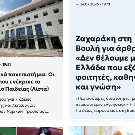
24.07.2026 - 19:11
Ζαχαράκη στη
Βουλή για άρθρ
«Δεν θέλουμε μ
- 19:51
Ελλάδα που εξ
κά πανεπιστήμια: Οι
φοιτητές, καθη
 που ενέκρινε το
και γνώση»
ο Παιδείας (Λίστα)
«Περισσότερες δυνατότητες, μ
ορηγεί 7 άδειες
περισσότερες εγγυήσεις» – Η
ς και λειτουργίας
Παιδείας παρουσίασε στη Βουλ
ων Νομικών Προσώπων...