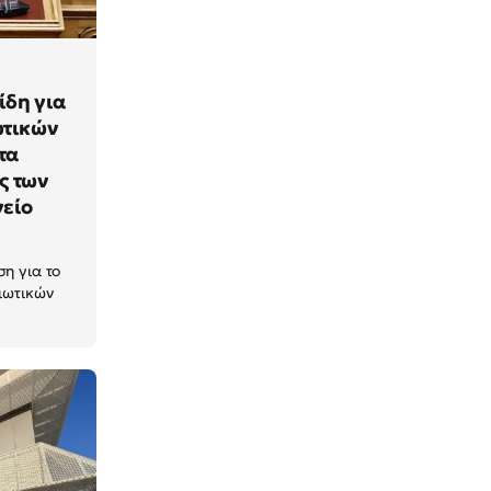
δη για
ωτικών
τα
ς των
γείο
η για το
ιωτικών