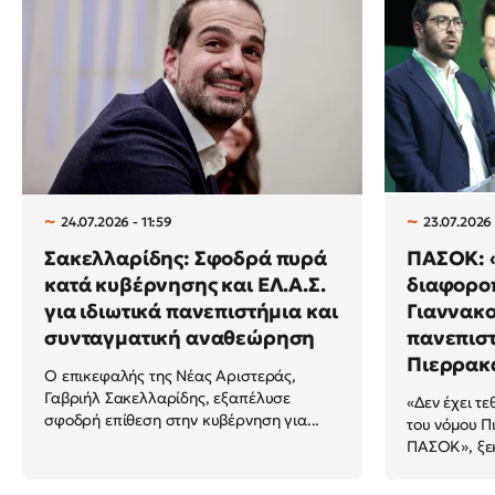
24.07.2026 - 11:59
23.07.2026 
Σακελλαρίδης: Σφοδρά πυρά
ΠΑΣΟΚ: 
κατά κυβέρνησης και ΕΛ.Α.Σ.
διαφορο
για ιδιωτικά πανεπιστήμια και
Γιαννακο
συνταγματική αναθεώρηση
πανεπιστ
Πιερρακ
Ο επικεφαλής της Νέας Αριστεράς,
Γαβριήλ Σακελλαρίδης, εξαπέλυσε
«Δεν έχει τ
σφοδρή επίθεση στην κυβέρνηση για...
του νόμου Π
ΠΑΣΟΚ», ξεκ