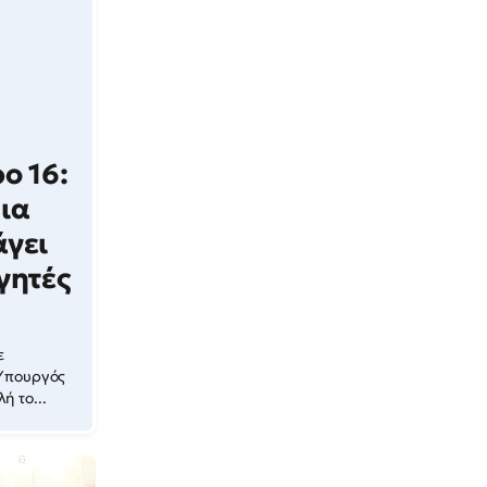
ο 16:
ια
άγει
γητές
ε
 Υπουργός
ή το...