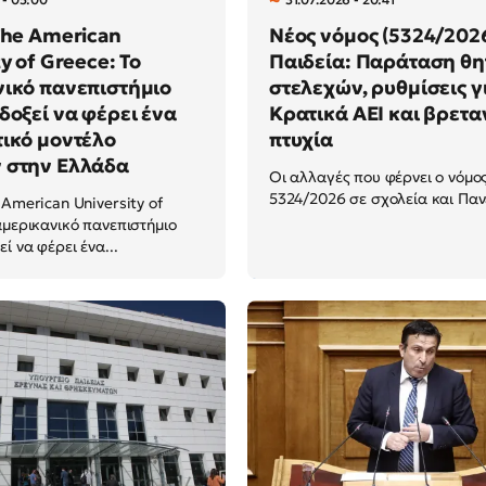
The American
Νέος νόμος (5324/202
y of Greece: Το
Παιδεία: Παράταση θη
ικό πανεπιστήμιο
στελεχών, ρυθμίσεις γ
δοξεί να φέρει ένα
Κρατικά ΑΕΙ και βρετα
ικό μοντέλο
πτυχία
 στην Ελλάδα
Οι αλλαγές που φέρνει ο νόμο
5324/2026 σε σχολεία και Παν
 American University of
αμερικανικό πανεπιστήμιο
ί να φέρει ένα...