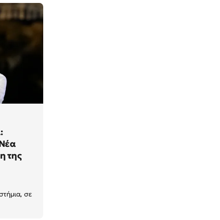
:
 Νέα
η της
στήμια, σε