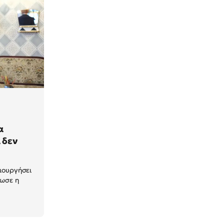
α
 δεν
ιουργήσει
ίωσε η