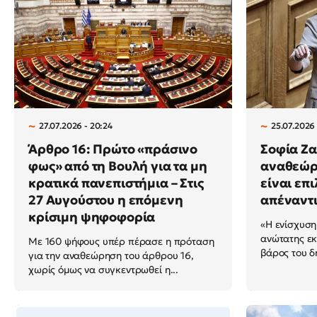
27.07.2026 - 20:24
25.07.2026 
Άρθρο 16: Πρώτο «πράσινο
Σοφία Ζ
φως» από τη Βουλή για τα μη
αναθεώρ
κρατικά πανεπιστήμια – Στις
είναι επ
27 Αυγούστου η επόμενη
απέναντι
κρίσιμη ψηφοφορία
«Η ενίσχυση
ανώτατης εκ
Με 160 ψήφους υπέρ πέρασε η πρόταση
βάρος του δ
για την αναθεώρηση του άρθρου 16,
χωρίς όμως να συγκεντρωθεί η...