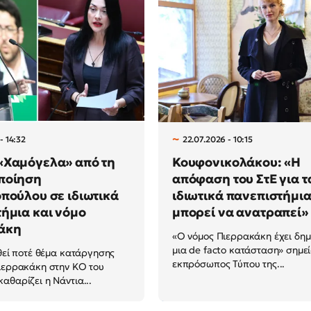
- 14:32
22.07.2026 - 10:15
«Χαμόγελα» από τη
Κουφονικολάκου: «Η
ποίηση
απόφαση του ΣτΕ για τ
πούλου σε ιδιωτικά
ιδιωτικά πανεπιστήμια
ήμια και νόμο
μπορεί να ανατραπεί»
άκη
«Ο νόμος Πιερρακάκη έχει δημ
μια de facto κατάσταση» σημε
εθεί ποτέ θέμα κατάργησης
εκπρόσωπος Τύπου της...
ιερρακάκη στην ΚΟ του
αθαρίζει η Νάντια...