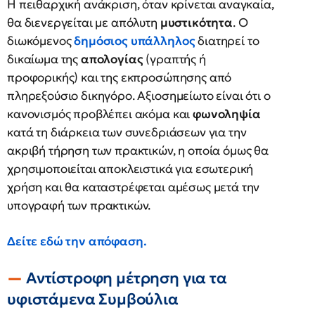
Η πειθαρχική ανάκριση, όταν κρίνεται αναγκαία,
θα διενεργείται με απόλυτη
μυστικότητα
. Ο
διωκόμενος
δημόσιος υπάλληλος
διατηρεί το
δικαίωμα της
απολογίας
(γραπτής ή
προφορικής) και της εκπροσώπησης από
πληρεξούσιο δικηγόρο. Αξιοσημείωτο είναι ότι ο
κανονισμός προβλέπει ακόμα και
φωνοληψία
κατά τη διάρκεια των συνεδριάσεων για την
ακριβή τήρηση των πρακτικών, η οποία όμως θα
χρησιμοποιείται αποκλειστικά για εσωτερική
χρήση και θα καταστρέφεται αμέσως μετά την
υπογραφή των πρακτικών.
Δείτε εδώ την απόφαση.
Αντίστροφη μέτρηση για τα
υφιστάμενα Συμβούλια