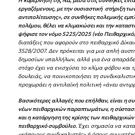
Η κυβέρνηση της ΝΔ, μέσα στις συνθήκες έντα
εργαζόμενους, με την ουσιαστική στήριξη τ
αντιπολίτευσης», σε συνθήκες πολεμικής εμπ
πολέμου, θέλει να κλιμακώσει και την καταστ
ψήφισε τον νόμο 5225/2025 (νέο Πειθαρχικό
διατάξεις που αφορούν στο πειθαρχικό Δίκα
3528/2007. Δεν πρόκειται για μια απλή αυσ
δημοσίων υπαλλήλων, αλλά για ένα απαράδεκτ
στόχο έχει να ενισχύσει το κλίμα φόβου και
δουλειάς, να ποινικοποιήσει τη συνδικαλιστι
προχωράει η αντιλαϊκή πολιτική «άνευ αντιρ
Βασικότερες αλλαγές που επήλθαν, είναι η σ
νέων πειθαρχικών παραπτωμάτων, η σύσταση
και η κατάργηση της κρίσης των πειθαρχικώ
πειθαρχικό συμβούλιο
. Έχει σημασία να κατ
«κάποιους συνδικαλιστές» ή όσους συμμετέχ