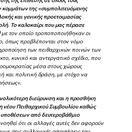
σης της επίθεσης σε όλους τους
ων κομμάτων της «συμπολιτευόμενης
λοκής και γενικής προετοιμασίας
ολή
.
Το καλοκαίρι που μας πέρασε
)
με τον οποίο τροποποποιήθηκαν οι
ιο, όπως προβλέπονται στον νόμο
τηροποίηση των πειθαρχικών ποινών των
ο, κυνικό και αντεργατικό σχέδιο, που
 τρομοκρατίας μέσα στους χώρους
κή και πολιτική δράση, με στόχο να
ρήσεως».
υνολικότερη διεύρυνση και η προσθήκη
 νέου Πειθαρχικού Συμβουλίου καθώς
ν υποθέσεων από δευτεροβάθμιο
ανοηθεί ότι οι αλλαγές αυτές δεν αφορούν
ουμε στις συλλογικές αποφάσεις του