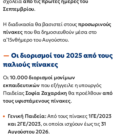
σχολεία
από τις πρώτες ημέρες του
Σεπτεμβρίου
.
Η διαδικασία θα βασιστεί στους
προσωρινούς
πίνακες
που θα δημοσιευθούν μέσα στο
α΄15νθήμερο του Αυγούστου.
Οι διορισμοί του 2025 από τους
παλιούς πίνακες
Οι
10.000 διορισμοί μονίμων
εκπαιδευτικών
που εξήγγειλε η υπουργός
Παιδείας
Σοφία Ζαχαράκη
θα προέλθουν
από
τους υφιστάμενους πίνακες
.
Γενική Παιδεία:
Από τους πίνακες
1ΓΕ/2023
και 2ΓΕ/2023
, οι οποίοι ισχύουν έως τις
31
Αυγούστου 2026
.