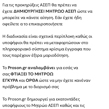
Για τις προκηρύξεις ΑΣΕΠ θα πρέπει να
έχετε
ΔΗΜΙΟΥΡΓΗΣΕΙ ΜΗΤΡΩΟ ΑΣΕΠ
ώστε να
μπορείτε να κάνετε αίτηση. Εάν έχετε ήδη
οφείλετε α το επικαιροποιήσετε
Η διαδικασία είναι σχετικά περίπλοκη καθώς οι
υποψήφιοι θα πρέπει να μεταφορτώσουν στο
πληροφοριακό σύστημα κρίσιμα έγγραφα που
τους παρέχουν έξτρα μοριοδότηση.
Το
Proson.gr αναλαμβάνει
για εσάς να
σας
ΦΤΙΑΞΕΙ ΤΟ ΜΗΤΡΟΩ
ΕΓΚΥΡΑ
και
ΟΡΘΑ
ώστε να μην έχετε κανέναν
πρόβλημα με το διορισμό σας
Το Proson.gr δημιουργεί για εκατοντάδες
υποψήφιους το Μητρώο ΑΣΕΠ καθώς και τις