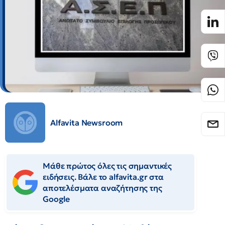
Alfavita Newsroom
Μάθε πρώτος όλες τις σημαντικές
ειδήσεις. Βάλε το alfavita.gr στα
αποτελέσματα αναζήτησης της
Google