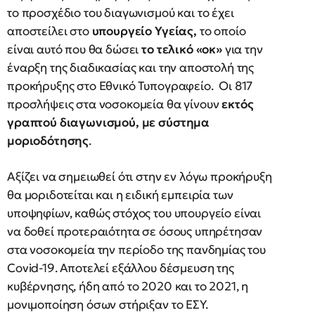
το προσχέδιο του διαγωνισμού και το έχει
αποστείλει στο
υπουργείο Υγείας,
το οποίο
είναι αυτό που θα δώσει
το τελικό «οκ»
για την
έναρξη της διαδικασίας και την αποστολή της
προκήρυξης στο Εθνικό Τυπογραφείο. Οι 817
προσλήψεις στα νοσοκομεία θα γίνουν
εκτός
γραπτού διαγωνισμού, με σύστημα
μοριοδότησης
.
Αξίζει να σημειωθεί ότι στην εν λόγω προκήρυξη
θα μοριδοτείται και η ειδική εμπειρία των
υποψηφίων, καθώς στόχος του υπουργείο είναι
να δοθεί προτεραιότητα σε όσους υπηρέτησαν
στα νοσοκομεία την περίοδο της πανδημίας του
Covid-19. Αποτελεί εξάλλου δέσμευση της
κυβέρνησης, ήδη από το 2020 και το 2021, η
μονιμοποίηση όσων στήριξαν το ΕΣΥ.