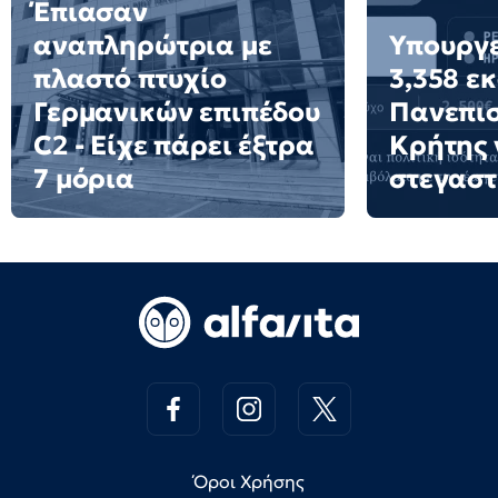
Έπιασαν
αναπληρώτρια με
Υπουργε
πλαστό πτυχίο
3,358 ε
Γερμανικών επιπέδου
Πανεπι
C2 - Είχε πάρει έξτρα
Κρήτης 
7 μόρια
στεγαστ
Όροι Χρήσης