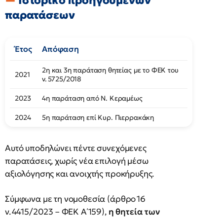
Ιστορικό προηγούμενων
παρατάσεων
Έτος
Απόφαση
2η και 3η παράταση θητείας με το ΦΕΚ του
2021
ν. 5725/2018
2023
4η παράταση από Ν. Κεραμέως
2024
5η παράταση επί Κυρ. Πιερρακάκη
Αυτό υποδηλώνει πέντε συνεχόμενες
παρατάσεις, χωρίς νέα επιλογή μέσω
αξιολόγησης και ανοιχτής προκήρυξης.
Σύμφωνα με τη νομοθεσία (άρθρο 16
ν. 4415/2023 – ΦΕΚ Α΄159),
η θητεία των