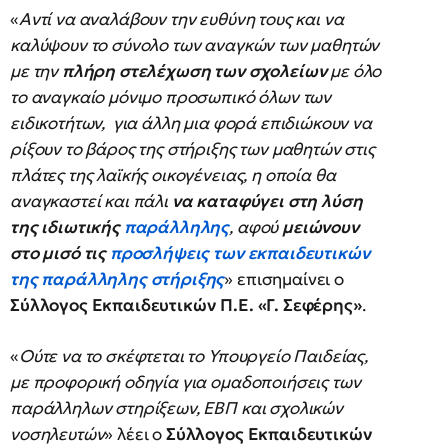
«
Αντί να αναλάβουν την ευθύνη τους και να
καλύψουν το σύνολο των αναγκών των μαθητών
με την
πλήρη στελέχωση των σχολείων
με όλο
το αναγκαίο μόνιμο προσωπικό όλων των
ειδικοτήτων, για άλλη μια φορά επιδιώκουν να
ρίξουν το βάρος της στήριξης των μαθητών στις
πλάτες της λαϊκής οικογένειας, η οποία θα
αναγκαστεί και πάλι
να καταφύγει στη λύση
της ιδιωτικής
παράλληλης
, αφού
μειώνουν
στο μισό τις
προσλήψεις των εκπαιδευτικών
της παράλληλης στήριξης
» επισημαίνει ο
Σύλλογος Εκπαιδευτικών Π.Ε. «Γ. Σεφέρης»
.
«
Ούτε να το σκέφτεται το Υπουργείο Παιδείας,
με προφορική οδηγία για ομαδοποιήσεις των
παράλληλων στηρίξεων, ΕΒΠ και σχολικών
νοσηλευτών
» λέει ο
Σύλλογος Εκπαιδευτικών