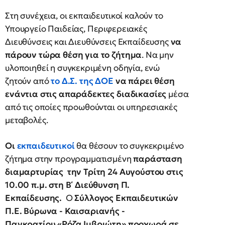
Στη συνέχεια, οι εκπαιδευτικοί καλούν το
Υπουργείο Παιδείας, Περιφερειακές
Διευθύνσεις και Διευθύνσεις Εκπαίδευσης
να
πάρουν τώρα θέση για το ζήτημα
. Να μην
υλοποιηθεί η συγκεκριμένη οδηγία, ενώ
ζητούν από
το Δ.Σ. της ΔΟΕ
να πάρει θέση
ενάντια στις απαράδεκτες διαδικασίες
μέσα
από τις οποίες προωθούνται οι υπηρεσιακές
μεταβολές.
Οι
εκπαιδευτικοί
θα θέσουν το συγκεκριμένο
ζήτημα στην προγραμματισμένη
παράσταση
διαμαρτυρίας την Τρίτη 24 Αυγούστου στις
10.00 π.μ. στη Β΄ Διεύθυνση Π.
Εκπαίδευσης.
Ο
Σύλλογος Εκπαιδευτικών
Π.Ε. Βύρωνα - Καισαριανής -
Παγκρατίου «Ρόζα Ιμβριώτη» προχωρά σε