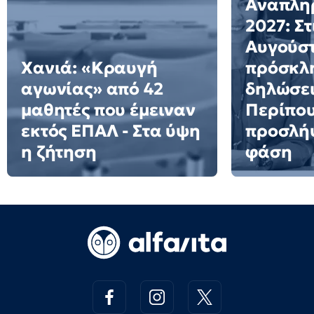
Αναπλη
2027: Στ
Αυγούστ
Χανιά: «Κραυγή
πρόσκλη
αγωνίας» από 42
δηλώσει
μαθητές που έμειναν
Περίπου
εκτός ΕΠΑΛ - Στα ύψη
προσλήψ
η ζήτηση
φάση