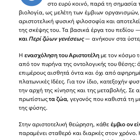
στο ευρύ κοινό, παρά τη σημασία τ
βιολογία, ως μελέτη των έμβιων οργανισμών,
αριστοτελική φυσική φιλοσοφία και αποτελεί
της σκέψης του. Τα βασικά έργα του πεδίου 
και
Περί ζώων γενέσεως
— ανήκουν στα ύστε
Η
ενασχόληση του Αριστοτέλη
με τον κόσμο τ
από τον πυρήνα της οντολογικής του θέσης: 
επιμέρους αισθητά όντα και όχι από αφηρημ
πλατωνικές Ιδέες. Για τον ίδιο, κατεξοχήν φυσ
την αρχή της κίνησης και της μεταβολής. Σε 
πρωτίστως
τα ζώα
, γεγονός που καθιστά τη μ
της φύσης.
Στην αριστοτελική θεώρηση, κάθε
έμβιο ον ε
παραμένει σταθερό και διαρκές στον χρόνο. 