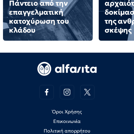
Πάντειο από την
αρχαιότ
επαγγελματική
δοκίμασ
κατοχύρωση του
της ανθ
κλάδου
σκέψης
Όροι Χρήσης
Επικοινωνία
Πολιτική απορρήτου