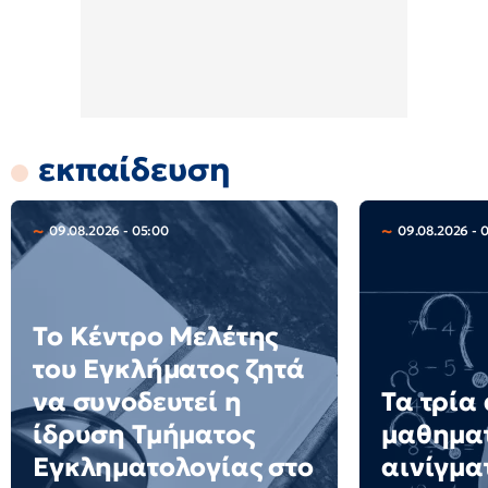
εκπαίδευση
09.08.2026 - 05:00
09.08.2026 - 
Το Κέντρο Μελέτης
του Εγκλήματος ζητά
να συνοδευτεί η
Τα τρία
ίδρυση Τμήματος
μαθημα
Εγκληματολογίας στο
αινίγμα