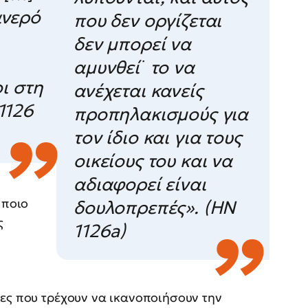
ανερό
που δεν οργίζεται
δεν μπορεί να
αμυνθεί˙ το να
ι στη
ανέχεται κανείς
1126
προπηλακισμούς για
τον ίδιο και για τους
οικείους του και να
αδιαφορεί είναι
 ποιο
δουλοπρεπές». (ΗΝ
ς
1126a)
ες που τρέχουν να ικανοποιήσουν την