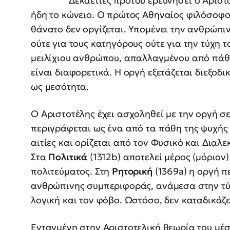
Δεκαετίες προτού ερευνήσει ο Αριστο
ήδη το κώνειο. Ο πρώτος Αθηναίος φιλόσοφος
θάνατο δεν οργίζεται. Υπομένει την ανθρώπι
ούτε για τους κατηγόρους ούτε για την τύχη 
μειλίχιου ανθρώπου, απαλλαγμένου από πάθη
είναι διαφορετικά. Η οργή εξετάζεται διεξοδ
ως μεσότητα.
Ο Αριστοτέλης έχει ασχοληθεί με την οργή σε
περιγράφεται ως ένα από τα πάθη της ψυχής
αιτίες και ορίζεται από τον Φυσικό και Διαλ
Στα
Πολιτικά
(1312b) αποτελεί μέρος (μόριον)
πολιτεύματος. Στη
Ρητορική
(1369a) η οργή π
ανθρώπινης συμπεριφοράς, ανάμεσα στην τύχη
λογική και τον φόβο. Ωστόσο, δεν καταδικάζε
Ενταγμένη στην Αριστοτελική θεωρία του μέσ