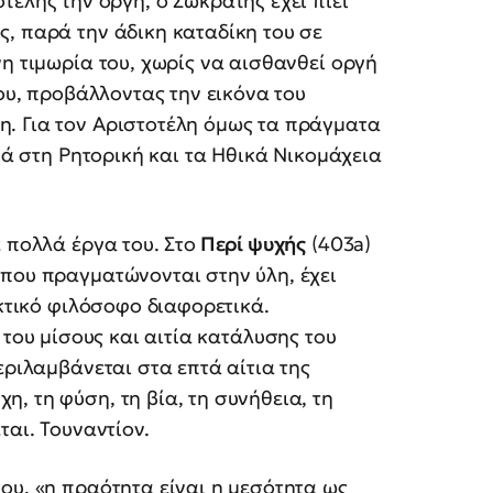
τέλης την οργή, ο Σωκράτης έχει πιει
, παρά την άδικη καταδίκη του σε
νη τιμωρία του, χωρίς να αισθανθεί οργή
του, προβάλλοντας την εικόνα του
. Για τον Αριστοτέλη όμως τα πράγματα
ικά στη Ρητορική και τα Ηθικά Νικομάχεια
 πολλά έργα του. Στο
Περί ψυχής
(403a)
 που πραγματώνονται στην ύλη, έχει
εκτικό φιλόσοφο διαφορετικά.
 του μίσους και αιτία κατάλυσης του
εριλαμβάνεται στα επτά αίτια της
, τη φύση, τη βία, τη συνήθεια, τη
ται. Τουναντίον.
ου, «η πραότητα είναι η μεσότητα ως