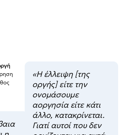
οργή
«Η έλλειψη [της
ήρηση
άθος
οργής] είτε την
ονομάσουμε
αοργησία είτε κάτι
άλλο, κατακρίνεται.
βαια
Γιατί αυτοί που δεν
ι η