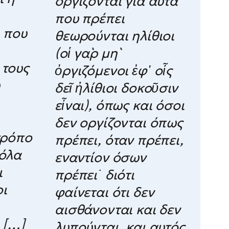
οργίζονται για αυτά
που πρέπει
ή που
θεωρούνται ηλίθιοι
(οἱ γὰρ μὴ
 τους
ὀργιζόμενοι ἐφ᾽ οἷς
δεῖ ἠλίθιοι δοκοῦσιν
εἶναι), όπως και όσοι
δεν οργίζονται όπως
τρόπο
πρέπει, όταν πρέπει,
 όλα
εναντίον όσων
ι
πρέπει˙ διότι
οι
φαίνεται ότι δεν
αισθάνονται και δεν
 […]
λυπούνται, και αυτός