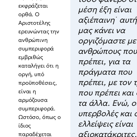
εκφράζεται
μέση έξη είναι
ορθά. Ο
αξιέπαινη˙ αυτ
Αριστοτέλης
μας κάνει να
ερευνώντας την
οργιζόμαστε με
ανθρώπινη
συμπεριφορά
ανθρώπους που
εμβριθώς
πρέπει, για τα
καταλήγει ότι η
πράγματα που
οργή, υπό
πρέπει, με τον 
προϋποθέσεις,
είναι η
που πρέπει και
αρμόζουσα
τα άλλα. Ενώ, ο
συμπεριφορά.
υπερβολές και 
Ωστόσο, όπως ο
ελλείψεις είναι
ίδιος
αξιοκατάκριτες.
παραδέχεται