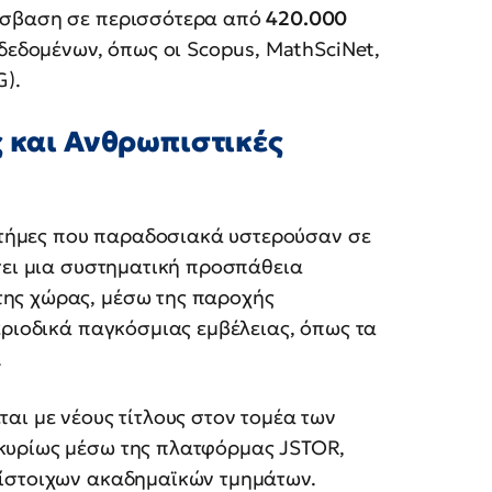
όσβαση σε περισσότερα από
420.000
δεδομένων, όπως οι Scopus, MathSciNet,
G).
ς και Ανθρωπιστικές
ιστήμες που παραδοσιακά υστερούσαν σε
σει μια συστηματική προσπάθεια
ης χώρας, μέσω της παροχής
εριοδικά παγκόσμιας εμβέλειας, όπως τα
.
αι με νέους τίτλους στον τομέα των
 κυρίως μέσω της πλατφόρμας JSTOR,
τίστοιχων ακαδημαϊκών τμημάτων.