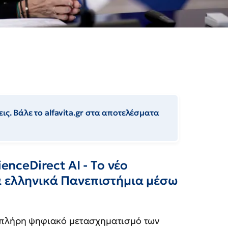
ις. Βάλε το alfavita.gr στα αποτελέσματα
enceDirect AI - Το νέο
α ελληνικά Πανεπιστήμια μέσω
ν πλήρη ψηφιακό μετασχηματισμό των