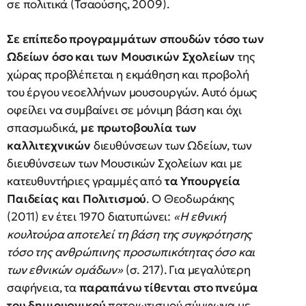
σε πολιτικά (Τσαούσης, 2009).
Σε επίπεδο προγραμμάτων σπουδών τόσο των
Ωδείων όσο και των Μουσικών
Σχολείων
της
χώρας προβλέπεται η εκμάθηση και προβολή
του έργου νεοελλήνων μουσουργών. Αυτό όμως
οφείλει να συμβαίνει σε μόνιμη βάση και όχι
σπασμωδικά,
με πρωτοβουλία των
καλλιτεχνικών
διευθύνσεων των Ωδείων, των
διευθύνσεων των Μουσικών Σχολείων και με
κατευθυντήριες γραμμές από
τα Υπουργεία
Παιδείας και Πολιτισμού
. Ο Θεοδωράκης
(2011) εν έτει 1970 διατυπώνει:
«Η εθνική
κουλτούρα αποτελεί τη βάση της συγκρότησης
τόσο της ανθρώπινης προσωπικότητας όσο και
των εθνικών ομάδων»
(σ. 217). Για μεγαλύτερη
σαφήνεια, τα
παραπάνω τίθενται στο πνεύμα
του δημιουργικού
πατριωτισμού σύμφωνα με