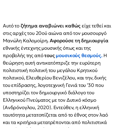
Αυτό το
ζήτημα αναβιώνει καθώς
είχε τεθεί και
στις αρχές του 20ού αιώνα από τον μουσουργό
Μανώλη Καλομοίρη
. Αφορούσε τη δημιουργία
εθνικής έντεχνης μουσικής όπως και της
προβολής της από
τους
μουσικούς θεσμούς
.
Η
θεώρηση αυτή αντικατόπτριζε την ευρύτερη
πολιτιστική πολιτική του μεγάλου Κρητικού
πολιτικού, Ελευθερίου Βενιζέλου, και την, δικής
του επίδρασης, λογοτεχνική Γενιά του ’30 που
υποστηρίζει τον δημιουργικό διάλογο του
Ελληνικού Πνεύματος με τον Δυτικό κόσμο
(Ανδρόνογλου, 2020). Eντεύθεν, η ελληνική
ταυτότητα μετατοπίζεται από το έθνος στον λαό
και τα κριτήρια μετατρέπονται από πολιτιστικά