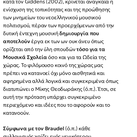
κατά τον Giddens (2002), κρίνεται αναγκαία η
ενίσχυση της τοπικότητας και της προώθησης
των μνημείων του νεοελληνικού μουσικού
πολιτισμού, πέραν των προερχόμενων από την
δυτική έντεχνη μουσική
δημιουργία που
αποτελούν
έργα εκ των ων ουκ άνευ όπως
ορίζεται από την ύλη σπουδών
τόσο για τα
Μουσικά Σχολεία
όσο και για τα Ωδεία της
χώρας. Το φιλόμουσο κοινό της χώρας μας
πρέπει να κατανοεί όχι μόνο αισθητικά και
αφηρημένα αλλά λογικά και συγκεκριμένα όπως
διατυπώνει ο Μίκης Θεοδωράκης (ό.π.). Έτσι, σε
αυτή την πρόταση υπάρχει συγκεκριμένο
περιεχόμενο και ιδέες που το αφορούν και το
κατανοούν.
Σύμφωνα με τον
Braudel
(ό.π.) κάθε
συλλογισμός χρίζει ενός γενικότερου