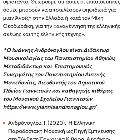
υφίσταντο. Θεωρούμε ότι αυτές οι εκπαιδευτικές
δομές μπορούν να αποτελέσουν ψηφιδωτά για
μιαν Άνοιξη στην Ελλάδα ή κατά τον Μίκη
Θεοδωράκη, για την «αναγέννηση της ελληνικής
σκέψης και της ελληνικής τέχνης».
*Ο Ιωάννης Ανδρόνογλου είναι Διδάκτωρ
Μουσικολογίας του Πανεπιστημίου Αθηνών,
Μεταδιδάκτωρ και Επιστημονικός
Συνεργάτης του Πανεπιστημίου Δυτικής
Μακεδονίας, Διευθυντής του Δημοτικού
Ωδείου Γιαννιτσών και καθηγητής κιθάρας
του Μουσικού Σχολείου Γιαννιτσών
https://
www.
yiannisandronoglou.
gr/
Ανδρόνογλου, Ι. (2020). Η Ελληνική
Παραδοσιακή Μουσική ως Πηγή Έμπνευσης
στη Σύνθεση Έργων για Κιθάρα. Αεράκης-