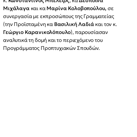
κ.
Κωνσταντίνος Μπελέζος
, κα
Δέσποινα
Μιχάλαγα
και κα
Μαρίνα Κολοβοπούλου,
σε
συνεργασία με εκπροσώπους της Γραμματείας
(την Προϊσταμένη κα
Βασιλική Λαδιά
και τον κ.
Γεώργιο Καρανικολόπουλο
), παρουσίασαν
αναλυτικά τη δομή και το περιεχόμενο του
Προγράμματος Προπτυχιακών Σπουδών.